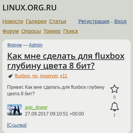
LINUX.ORG.RU
Новости
Галерея
Статьи
Регистрация
-
Вход
Форум
Опросы
Трекер
Поиск
Форум
—
Admin
Как мне сделать для fluxbox
глубину цвета 8 бит?
fluxbox
,
nx
,
nxserver
,
x11
Привет. Как мне сделать для fluxbox глубину
цвета 8 бит?
0
avp_dnepr
27.09.2017 09:10:51 +00:00
1
Ссылка