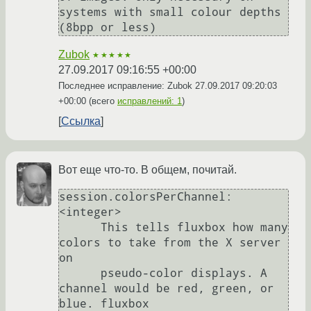
systems with small colour depths 
Zubok
★★★★★
27.09.2017 09:16:55 +00:00
Последнее исправление: Zubok
27.09.2017 09:20:03
+00:00
(всего
исправлений: 1
)
Ссылка
Вот еще что-то. В общем, почитай.
session.colorsPerChannel: 
<integer>

      This tells fluxbox how many 
colors to take from the X server 
on

      pseudo-color displays. A 
channel would be red, green, or 
blue. fluxbox
