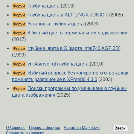
Глубина цвета
(2016)
Форум
Глубина цвета в ALT LINUX JUNIOR
(2005)
Форум
Установка глубины цвета
(2003)
Форум
8 битный цвет в терминальном подключении
Форум
(2017)
глубина цвета в Х (карта Intel740 AGP 3D)
Форум
(1999)
vnc4sеrvеr qt глубина цвета
(2010)
Форум
Избитый вопросс без конкретного ответа: как
Форум
поменять разрешение в XFree86 4.3.0
(2003)
Поиски программы по уменьшению глубины
Форум
цвета изображения
(2025)
О Сервере
-
Правила форума
-
Разметка Markdown
Вверх
Сообщить об ошибке