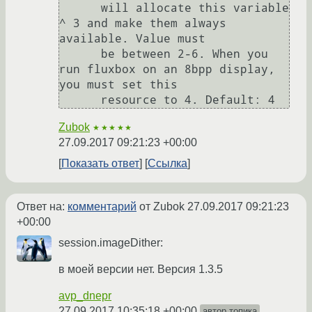
      will allocate this variable 
^ 3 and make them always 
available. Value must

      be between 2-6. When you 
run fluxbox on an 8bpp display, 
you must set this

Zubok
★★★★★
27.09.2017 09:21:23 +00:00
Показать ответ
Ссылка
Ответ на:
комментарий
от Zubok
27.09.2017 09:21:23
+00:00
session.imageDither:
в моей версии нет. Версия 1.3.5
avp_dnepr
27.09.2017 10:35:18 +00:00
автор топика