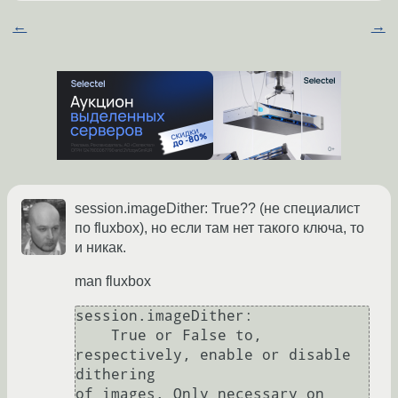
←
→
session.imageDither: True?? (не специалист
по fluxbox), но если там нет такого ключа, то
и никак.
man fluxbox
session.imageDither:

    True or False to, 
respectively, enable or disable 
dithering 

of images. Only necessary on 