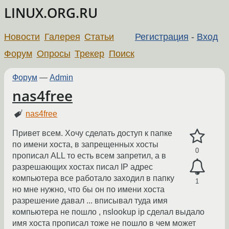
LINUX.ORG.RU
Новости
Галерея
Статьи
Регистрация
-
Вход
Форум
Опросы
Трекер
Поиск
Форум
—
Admin
nas4free
nas4free
Привет всем. Хочу сделать доступ к папке
по имени хоста, в запрещенных хосты
0
прописал ALL то есть всем запретил, а в
разрешающих хостах писал IP адрес
компьютера все работало заходил в папку
1
но мне нужно, что бы он по имени хоста
разрешение давал ... вписывал туда имя
компьютера не пошло , nslookup ip сделал выдало
имя хоста прописал тоже не пошло в чем может