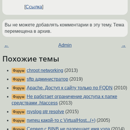
Ссылка
Вы не можете добавлять комментарии в эту тему. Тема
перемещена в архив.
←
Admin
→
Похожие темы
chroot networking
(2013)
Форум
sftp администратор
(2019)
Форум
Apache. Доступ к сайту только по FQDN
(2010)
Форум
Не работает ограничение доступа к папке
Форум
средствами .htaccess
(2013)
rsyslog ptr resolve
(2015)
Форум
пипец какой-то с VirtualHost...(+)
(2005)
Форум
Сервер с BINВ не разрешает имя узла
(2014)
Форум