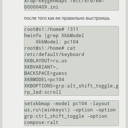
xrdp-keygenmaps /etc/xrd/km-
после того как ее правильно выстроишь
root@s1:/home# !311

hwinfo |grep XkbModel

    XkbModel: pc104

root@s1:/home# cat 
/etc/default/keyboard

XKBLAYOUT=ru,us

XKBVARIANT=,

BACKSPACE=guess

XKBMODEL=pc104

XKBOPTIONS=grp:alt_shift_toggle,g
setxkbmap -model pc104 -layout 
us,ru\(winkeys\) -option -option 
grp:ctrl_shift_toggle -option 