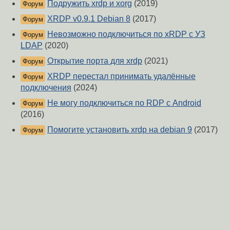
Подружить xrdp и xorg
(2019)
Форум
XRDP v0.9.1 Debian 8
(2017)
Форум
Невозможно подключиться по xRDP с УЗ
Форум
LDAP
(2020)
Открытие порта для xrdp
(2021)
Форум
XRDP перестал принимать удалённые
Форум
подключения
(2024)
Не могу подключиться по RDP с Android
Форум
(2016)
Помогите установить xrdp на debian 9
(2017)
Форум
xrdp + gnom + debian8
(2017)
Форум
О Сервере
-
Правила форума
-
Разметка Markdown
Вверх
Сообщить об ошибке
https://www.linux.org.ru/