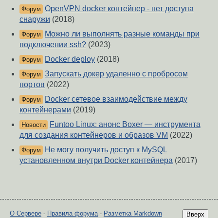
OpenVPN docker контейнер - нет доступа
Форум
снаружи
(2018)
Можно ли выполнять разные команды при
Форум
подключении ssh?
(2023)
Docker deploy
(2018)
Форум
Запускать докер удаленно с пробросом
Форум
портов
(2022)
Docker сетевое взаимодействие между
Форум
контейнерами
(2019)
Funtoo Linux: анонс Boxer — инструмента
Новости
для создания контейнеров и образов VM
(2022)
Не могу получить доступ к MySQL
Форум
установленном внутри Docker контейнера
(2017)
О Сервере
-
Правила форума
-
Разметка Markdown
Вверх