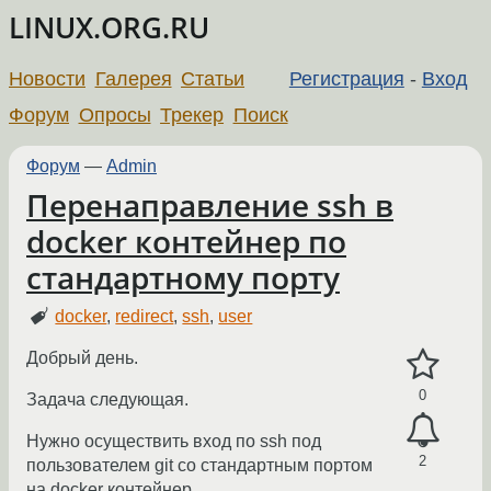
LINUX.ORG.RU
Новости
Галерея
Статьи
Регистрация
-
Вход
Форум
Опросы
Трекер
Поиск
Форум
—
Admin
Перенаправление ssh в
docker контейнер по
стандартному порту
docker
,
redirect
,
ssh
,
user
Добрый день.
0
Задача следующая.
Нужно осуществить вход по ssh под
2
пользователем git со стандартным портом
на docker контейнер.