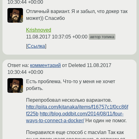
10:30:44 +00:00
Отличный вариант. Я и забыл, что докер так
может)) Спасибо
Krishnoved
11.08.2017 10:37:05 +00:00
автор топика
Ссылка
Ответ на:
комментарий
от Deleted
11.08.2017
10:30:44 +00:00
Есть проблема. Что-то у меня не хочет
робить.
Перепробовал несколько вариантов.
http://qiita.com/kjtanaka/items/f16757c1f0cc86f
f225b
http://blog.oddbit.com/2014/08/11/four-
ways-to-connect-a-docker/
Ни один не помог.
Понравился еще способ с macvlan Так как