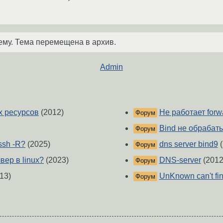
ему. Тема перемещена в архив.
Admin
х ресурсов
(2012)
Не работает forw
Форум
Bind не обрабат
Форум
ssh -R?
(2025)
dns server bind9
(
Форум
ер в linux?
(2023)
DNS-server
(2012
Форум
13)
UnKnown can't fin
Форум