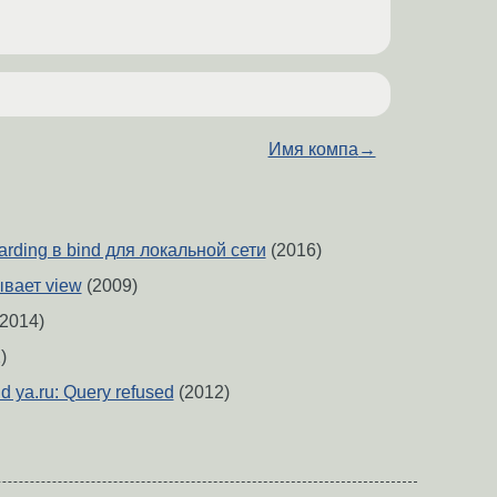
Имя компа
→
arding в bind для локальной сети
(2016)
ывает view
(2009)
2014)
)
d ya.ru: Query refused
(2012)