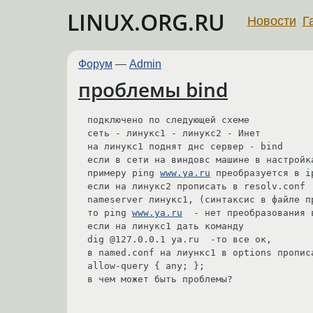
LINUX.ORG.RU
Новости
Г
Форум
—
Admin
проблемы bind
подключено по следующей схеме

сеть - линукс1 - линукс2 - Инет

на линукс1 поднят днс сервер - bind

если в сети на виндовс машине в настройк
примеру ping 
www.ya.ru
 преобразуется в i
если на линукс2 прописать в resolv.conf 

nameserver линукс1, (синтаксис в файле п
то ping 
www.ya.ru
  - нет преобразования 
если на линукс1 дать команду 

dig @127.0.0.1 ya.ru  -то все ок,

в named.conf на лиункс1 в options прописа
allow-query { any; };

в чем может быть проблемы?
