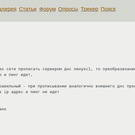
алерея
Статьи
Форум
Опросы
Трекер
Поиск
ах сети прописать сервером днс линукс1, то преобразвоание
p и пинг идет,

равильный - при прописывании аналогично внешнего днс пров
в ip адрес и пинг не идет

но 
