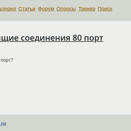
алерея
Статьи
Форум
Опросы
Трекер
Поиск
ящие соединения 80 порт
 порт?
 на