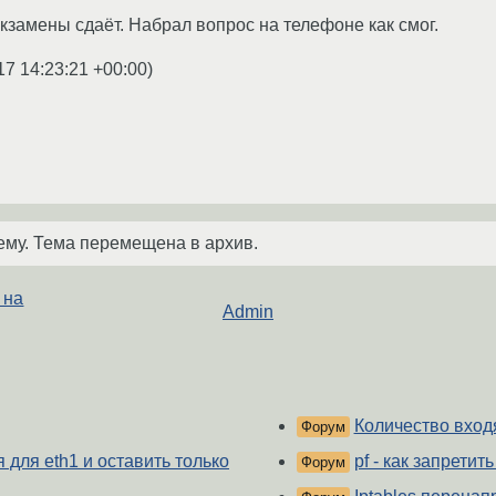
экзамены сдаёт. Набрал вопрос на телефоне как смог.
17 14:23:21 +00:00
)
ему. Тема перемещена в архив.
 на
Admin
Количество вход
Форум
я для eth1 и оставить только
pf - как запрети
Форум