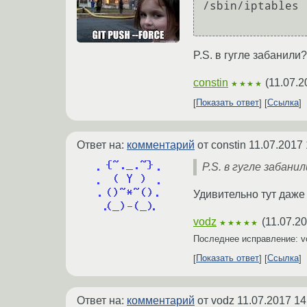
/sbin/iptables 
P.S. в гугле забанили?
constin
(
11.07.2
★★★★
Показать ответ
Ссылка
Ответ на:
комментарий
от constin
11.07.2017 
P.S. в гугле забани
Удивительно тут даже н
vodz
(
11.07.20
★★★★★
Последнее исправление: 
Показать ответ
Ссылка
Ответ на:
комментарий
от vodz
11.07.2017 14