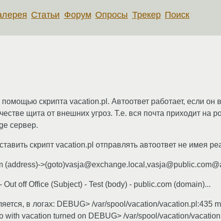
алерея
Статьи
Форум
Опросы
Трекер
Поиск
 помощью скрипта vacation.pl. Автоответ работает, если он
ачестве щита от внешних угроз. Т.е. вся почта приходит на po
ge сервер.
тавить скрипт vacation.pl отправлять автоответ не имея реа
om (address)->(goto)vasja@exchange.local,vasja@public.com@a
ut off Office (Subject) - Test (body) - public.com (domain)...
тся, в логах: DEBUG> /var/spool/vacation/vacation.pl:435 mai
to with vacation turned on DEBUG> /var/spool/vacation/vacation