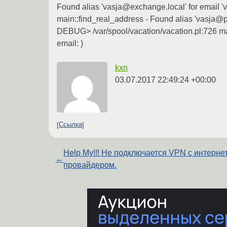
Found alias 'vasja@exchange.local' for email 'v
main::find_real_address - Found alias 'vasja@pu
DEBUG> /var/spool/vacation/vacation.pl:726 mai
email: )
kxn
03.07.2017 22:49:24 +00:00
Ссылка
Help My!!! Не подключается VPN с интерне
←
провайдером.