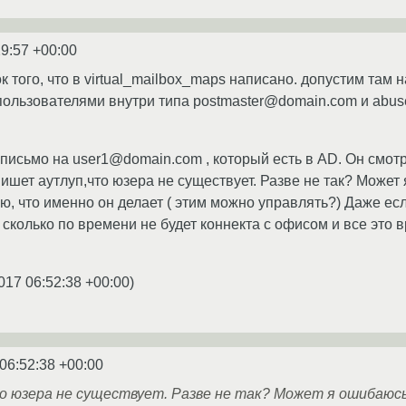
29:57 +00:00
к того, что в virtual_mailbox_maps написано. допустим там
пользователями внутри типа postmaster@domain.com и abus
т письмо на user1@domain.com , который есть в AD. Он смотр
 пишет аутлуп,что юзера не существует. Разве не так? Может
ю, что именно он делает ( этим можно управлять?) Даже если
, сколько по времени не будет коннекта с офисом и все это 
017 06:52:38 +00:00
)
06:52:38 +00:00
о юзера не существует. Разве не так? Может я ошибаюс