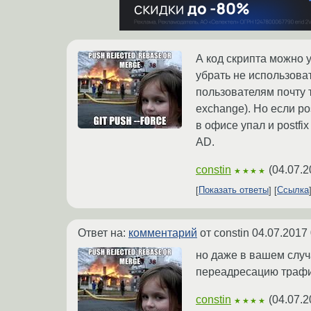
А код скрипта можно 
убрать не использова
пользователям почту т
exchange). Но если po
в офисе упал и postfi
AD.
constin
(
04.07.2
★★★★
Показать ответы
Ссылка
Ответ на:
комментарий
от constin
04.07.2017 
но даже в вашем случ
переадресацию трафик
constin
(
04.07.2
★★★★