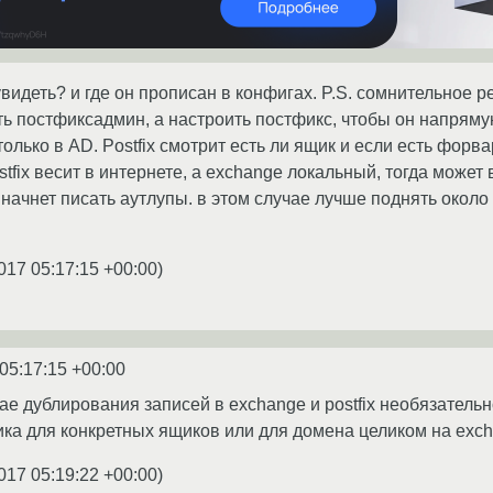
увидеть? и где он прописан в конфигах. P.S. сомнительное 
ть постфиксадмин, а настроить постфикс, чтобы он напрямую
олько в AD. Postfix смотрит есть ли ящик и если есть форв
stfix весит в интернете, а exchange локальный, тогда может 
x начнет писать аутлупы. в этом случае лучше поднять около 
017 05:17:15 +00:00
)
05:17:15 +00:00
ае дублирования записей в exchange и postfix необязательн
а для конкретных ящиков или для домена целиком на exch
017 05:19:22 +00:00
)