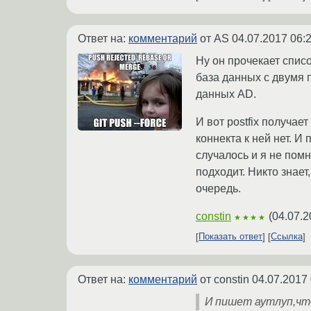
Ответ на:
комментарий
от AS
04.07.2017 06:
Ну он прочекает списо
база данных с двумя 
данных AD.
И вот postfix получае
коннекта к ней нет. И
случалось и я не помн
подходит. Никто знает
очередь.
constin
(
04.07.2
★★★★
Показать ответ
Ссылка
Ответ на:
комментарий
от constin
04.07.2017 
И пишет аутлуп,чт