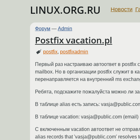
LINUX.ORG.RU
Новости
Г
Форум
—
Admin
Postfix vacation.pl
postfix
,
postfixadmin
Первый раз настраиваю автоответ в postfix с
mailbox. Но в организации postfix служит в к
перенаправляется на внутренний ms exchan
Ребята, подскажите пожалуйста можно ли зас
В таблице alias есть запись: vasja@public.c
В таблице vacation: vasja@public.com (email) - O
С включенным vacation автоответ не отправляе
alias records that 'vasja@public.com' resolves 