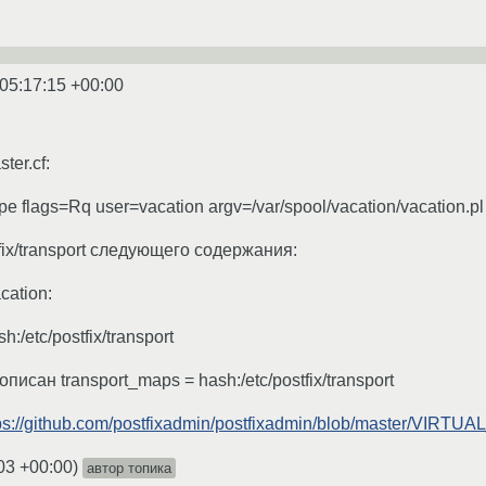
05:17:15 +00:00
ter.cf:
pipe flags=Rq user=vacation argv=/var/spool/vacation/vacation.pl 
tfix/transport следующего содержания:
cation:
/etc/postfix/transport
прописан transport_maps = hash:/etc/postfix/transport
ps://github.com/postfixadmin/postfixadmin/blob/master/VIRTU
03 +00:00
)
автор топика