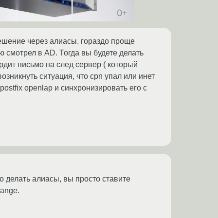
решение через алиасы. гораздо проще
 смотрел в AD. Тогда вы будете делать
ардит письмо на след сервер ( который
возникнуть ситуация, что cpn упал или инет
postfix openlap и синхронизировать его с
о делать алиасы, вы просто ставите
ange.