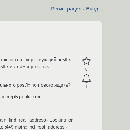
Регистрация
-
Вход
 включен на существующий postfix
stfix и с помощью alias
0
льного postfix почтового ящика?
1
utoreply.public.com
n::find_real_address - Looking for
.pl:449 main::find_real_address -