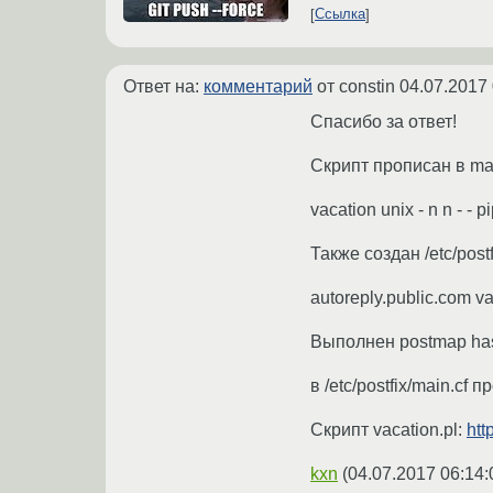
Ссылка
Ответ на:
комментарий
от constin
04.07.2017 
Спасибо за ответ!
Скрипт прописан в mas
vacation unix - n n - - 
Также создан /etc/pos
autoreply.public.com va
Выполнен postmap hash:
в /etc/postfix/main.cf 
Скрипт vacation.pl:
htt
kxn
(
04.07.2017 06:14: