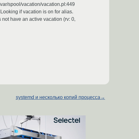
var/spool/vacation/vacation.pl:449
oking if vacation is on for alias.
ot have an active vacation (rv: 0,
systemd и несколько копий процесса
→