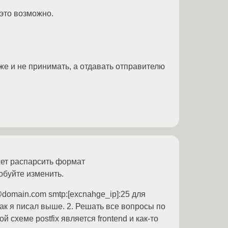
 это возможно.
же и не принимать, а отдавать отправителю
жет распарсить формат
обуйте изменить.
@domain.com smtp:[excnahge_ip]:25 для
как я писал выше. 2. Решать все вопросы по
 схеме postfix является frontend и как-то