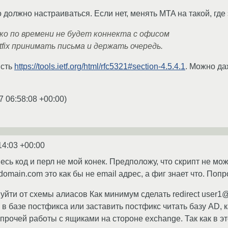
о должно настраиваться. Если нет, менять MTA на такой, где
ко по времени не будет коннекта с офисом
tfix принимать письма и держать очередь.
Есть
https://tools.ietf.org/html/rfc5321#section-4.5.4.1
. Можно да
7 06:58:08 +00:00
)
14:03 +00:00
есь код и перл не мой конек. Предположу, что скрипт не мо
ain.com это как бы не email адрес, а фиг знает что. Попр
уйти от схемы алиасов Как минимум сделать redirect user1
в базе постфикса или заставить постфикс читать базу AD, 
прочей работы с ящиками на стороне exchange. Так как в этой