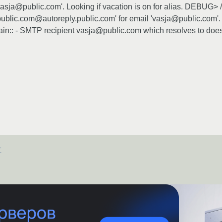
asja@public.com'. Looking if vacation is on for alias. DEBUG> /
blic.com@autoreply.public.com' for email 'vasja@public.com'. Lo
n:: - SMTP recipient vasja@public.com which resolves to does n
т