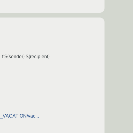
-f ${sender} ${recipient}
AL_VACATION/vac...