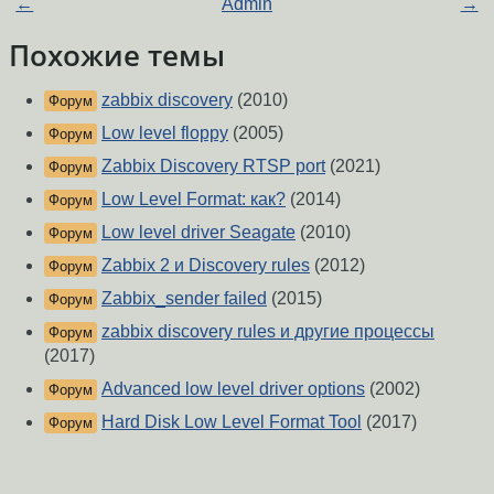
←
Admin
→
Похожие темы
zabbix discovery
(2010)
Форум
Low level floppy
(2005)
Форум
Zabbix Discovery RTSP port
(2021)
Форум
Low Level Format: как?
(2014)
Форум
Low level driver Seagate
(2010)
Форум
Zabbix 2 и Discovery rules
(2012)
Форум
Zabbix_sender failed
(2015)
Форум
zabbix discovery rules и другие процессы
Форум
(2017)
Advanced low level driver options
(2002)
Форум
Hard Disk Low Level Format Tool
(2017)
Форум