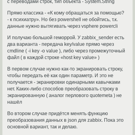
с переводами строк, тип объекта - System.String
Прямо классика - «К кому обращаться за помощью?
- к психиатру». Но без powershell не обойтись, т.к.
данные нужно вытягивать через vsphere powercli
И получаю большой геморрой. У zabbix_sender есть
два варианта - передача key/value прямо через
cmdline ( -i key -o value ), либо через промежуточный
файл ( в каждой строке «host key value» )
В первом случае нужно как-то экранировать строку,
чтобы передать её как один параметр. И это не
получается - экранировки одинарными кавычками
нет. Каких-либо способов преобразовать строку в
экранированную ( аналог перлового quotemeta ) не
нашёл
Во втором случае придётся менять функцию
преобразования данных в json для zabbix. Пока это
основной вариант, так и делаю.