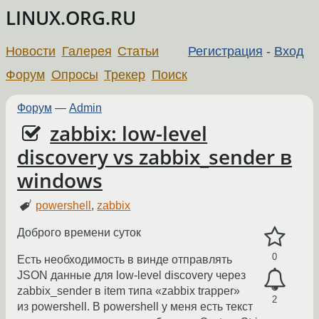
LINUX.ORG.RU
Новости
Галерея
Статьи
Регистрация
-
Вход
Форум
Опросы
Трекер
Поиск
Форум
—
Admin
zabbix: low-level
discovery vs zabbix_sender в
windows
powershell
,
zabbix
Доброго времени суток
0
Есть необходимость в винде отправлять
JSON данные для low-level discovery через
zabbix_sender в item типа «zabbix trapper»
2
из powershell. В powershell у меня есть текст