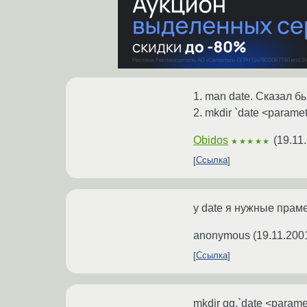
1. man date. Сказал б
2. mkdir `date <parame
Obidos
(
19.11
★★★★★
Ссылка
у date я нужные праме
anonymous
(
19.11.200
Ссылка
mkdir qq.`date <paramet