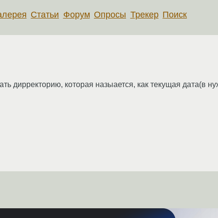
алерея
Статьи
Форум
Опросы
Трекер
Поиск
ать дирректорию, которая назыается, как текущая дата(в н