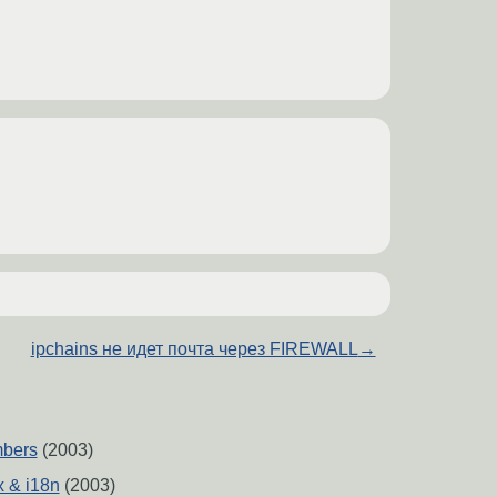
ipchains не идет почта через FIREWALL
→
mbers
(2003)
x & i18n
(2003)