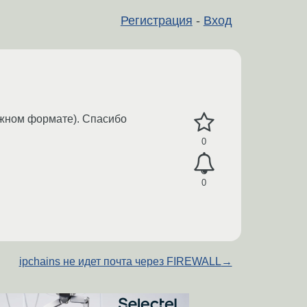
Регистрация
-
Вход
ужном формате). Спасибо
0
0
ipchains не идет почта через FIREWALL
→