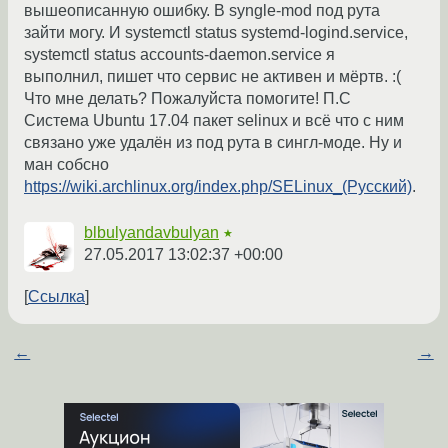
вышеописанную ошибку. В syngle-mod под рута
зайти могу. И systemctl status systemd-logind.service,
systemctl status accounts-daemon.service я
выполнил, пишет что сервис не активен и мёртв. :(
Что мне делать? Пожалуйста помогите! П.С
Система Ubuntu 17.04 пакет selinux и всё что с ним
связано уже удалён из под рута в сингл-моде. Ну и
ман собсно
https://wiki.archlinux.org/index.php/SELinux_(Русский)
.
blbulyandavbulyan
★
27.05.2017 13:02:37 +00:00
Ссылка
←
→