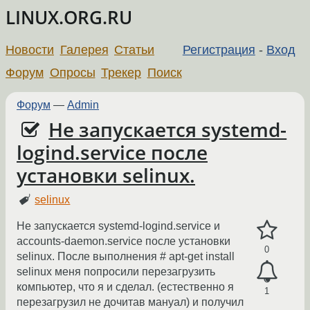
LINUX.ORG.RU
Новости
Галерея
Статьи
Регистрация
-
Вход
Форум
Опросы
Трекер
Поиск
Форум
—
Admin
Не запускается systemd-
logind.service после
установки selinux.
selinux
Не запускается systemd-logind.service и
accounts-daemon.service после установки
0
selinux. После выполнения # apt-get install
selinux меня попросили перезагрузить
компьютер, что я и сделал. (естественно я
1
перезагрузил не дочитав мануал) и получил