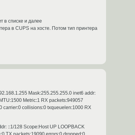
т в списке и далее
нтера в CUPS на хосте. Потом тип принтера
92.168.1.255 Mask:255.255.255.0 inet6 addr:
U:1500 Metric:1 RX packets:949057
 carrier:0 collisions:0 txqueuelen:1000 RX
6 addr: ::1/128 Scope:Host UP LOOPBACK
0 TX packets:19090 errors:0 dropped:0