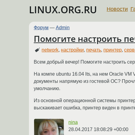
LINUX.ORG.RU
Новости
Г
Форум
—
Admin
Помогите настроить печ
network
,
настройки
,
печать
,
принтер
,
серв
Всем добрый вечер! Помогите настроить серв
На компе ubuntu 16.04 lts, на нем Oracle VM 
документы напрямую из гостевой ОС? Прочла,
умолчанию.
Из основной операционной системы принтер 
выскакивает ошибка, принтер виден в принт
nina
28.04.2017 18:08:29 +00:00