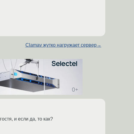
Clamav жутко нагружает сервер
→
остя, и если да, то как?