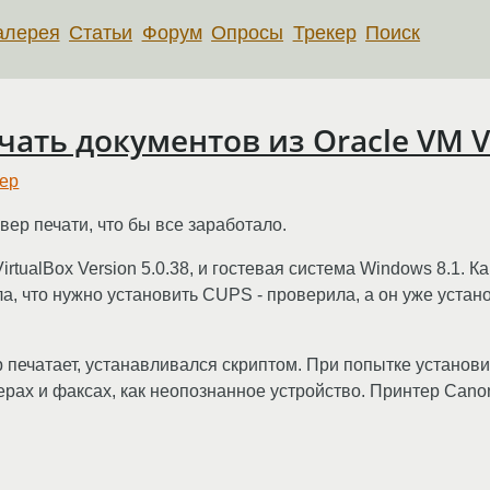
алерея
Статьи
Форум
Опросы
Трекер
Поиск
ать документов из Oracle VM Vi
ер
ер печати, что бы все заработало.
VirtualBox Version 5.0.38, и гостевая система Windows 8.1. К
 что нужно установить CUPS - проверила, а он уже установ
печатает, устанавливался скриптом. При попытке установи
ерах и факсах, как неопознанное устройство. Принтер Cano