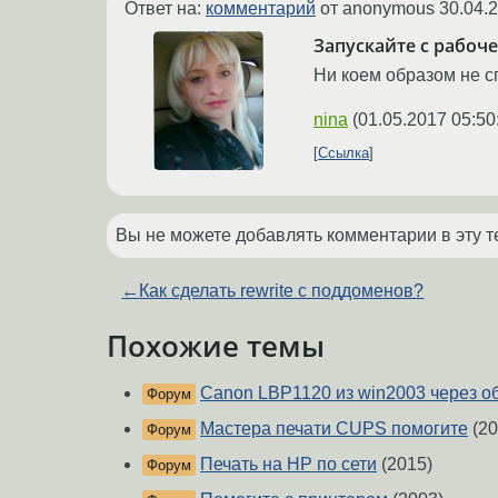
Ответ на:
комментарий
от anonymous
30.04.
Запускайте с рабоче
Ни коем образом не спа
nina
(
01.05.2017 05:50
Ссылка
Вы не можете добавлять комментарии в эту т
←
Как сделать rewrite с поддоменов?
Похожие темы
Canon LBP1120 из win2003 через о
Форум
Мастера печати CUPS помогите
(20
Форум
Печать на HP по сети
(2015)
Форум