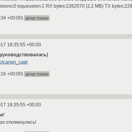
ollisions:0 txqueuelen:1 RX bytes:2262070 (2.2 MB) TX bytes:22
:34 +00:00
)
автор топика
017 18:35:55 +00:00
руководствовалась)
iki/canon_capt
:16 +00:00
)
автор топика
017 18:35:55 +00:00
м!
ро откликнулись!