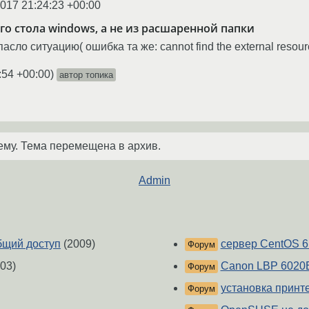
2017 21:24:23 +00:00
го стола windows, а не из расшаренной папки
сло ситуацию( ошибка та же: cannot find the external resource 
:54 +00:00
)
автор топика
ему. Тема перемещена в архив.
Admin
бщий доступ
(2009)
сервер CentOS 6 
Форум
03)
Canon LBP 6020B 
Форум
установка принт
Форум