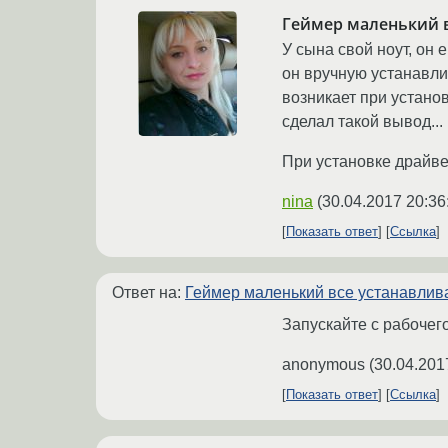
Геймер маленький в
У сына свой ноут, он 
он вручную устанавли
возникает при устано
сделал такой вывод...
При установке драйве
nina
(
30.04.2017 20:36
Показать ответ
Ссылка
Ответ на:
Геймер маленький все устанавлива
Запускайте с рабочего
anonymous
(
30.04.201
Показать ответ
Ссылка