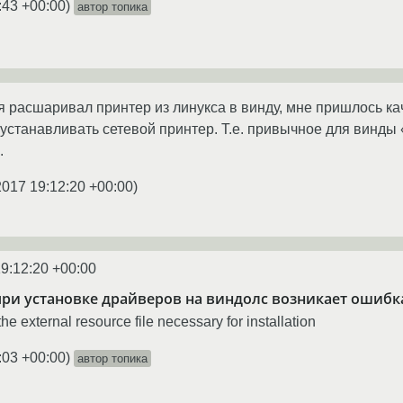
:43 +00:00
)
автор топика
 я расшаривал принтер из линукса в винду, мне пришлось ка
 устанавливать сетевой принтер. Т.е. привычное для винды
.
2017 19:12:20 +00:00
)
9:12:20 +00:00
 при установке драйверов на виндолс возникает ошибк
e external resource file necessary for installation
:03 +00:00
)
автор топика