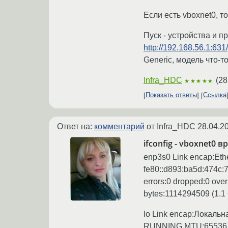
Если есть vboxnet0, то
Пуск - устройства и п
http://192.168.56.1:631/
Generic, модель что-т
Infra_HDC
(
28
★★★★★
Показать ответы
Ссылка
Ответ на:
комментарий
от Infra_HDC
28.04.2
ifconfig - vboxnet0 в
enp3s0 Link encap:Ethe
fe80::d893:ba5d:474
errors:0 dropped:0 ove
bytes:1114294509 (1.1
lo Link encap:Локальн
RUNNING MTU:65536 Met