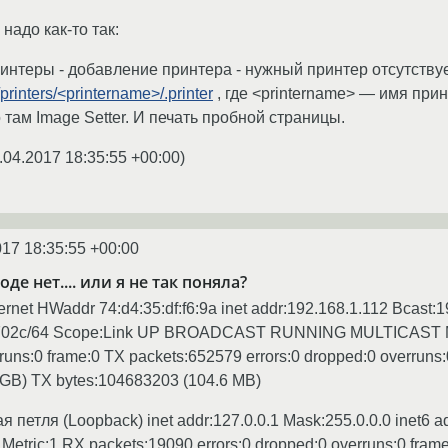
 надо как-то так:
ринтеры - добавление принтера - нужный принтер отсутствуе
printers/<printername>/.printer
, где <printername> — имя при
о там Image Setter. И печать пробной страницы.
.04.2017 18:35:55 +00:00
)
017 18:35:55 +00:00
роде нет.... или я не так поняла?
rnet HWaddr 74:d4:35:df:f6:9a inet addr:192.168.1.112 Bcast:1
c:702c/64 Scope:Link UP BROADCAST RUNNING MULTICAST MT
rruns:0 frame:0 TX packets:652579 errors:0 dropped:0 overruns:0
 GB) TX bytes:104683203 (104.6 MB)
ая петля (Loopback) inet addr:127.0.0.1 Mask:255.0.0.0 inet
ric:1 RX packets:19090 errors:0 dropped:0 overruns:0 frame: