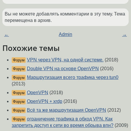
Вы не можете добавлять комментарии в эту тему. Тема
перемещена в архив.
←
Admin
→
Похожие темы
VPN через VPN, на одной системе.
(2018)
Форум
Double VPN на основе OpenVPN
(2016)
Форум
Маршрутизация всего трафика через tun0
Форум
(2013)
OpenVPN
(2018)
Форум
OpenVPN + xrdp
(2016)
Форум
Всё та же маршрутизация ОpеnVPN
(2012)
Форум
ограничение трафика в обход VPN. Как
Форум
запретить доступ к сети во время обрыва впн?
(2009)