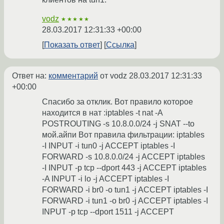
vodz
★★★★★
28.03.2017 12:31:33 +00:00
Показать ответ
Ссылка
Ответ на:
комментарий
от vodz
28.03.2017 12:31:33
+00:00
Спасибо за отклик. Вот правило которое
находится в нат :iptables -t nat -A
POSTROUTING -s 10.8.0.0/24 -j SNAT --to
мой.айпи Вот правила фильтрации: iptables
-I INPUT -i tun0 -j ACCEPT iptables -I
FORWARD -s 10.8.0.0/24 -j ACCEPT iptables
-I INPUT -p tcp --dport 443 -j ACCEPT iptables
-A INPUT -i lo -j ACCEPT iptables -I
FORWARD -i br0 -o tun1 -j ACCEPT iptables -I
FORWARD -i tun1 -o br0 -j ACCEPT iptables -I
INPUT -p tcp --dport 1511 -j ACCEPT