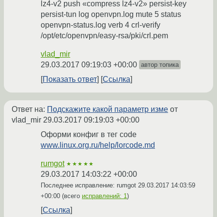
lz4-v2 push «compress lz4-v2» persist-key
persist-tun log openvpn.log mute 5 status
openvpn-status.log verb 4 crl-verify
/opt/etc/openvpn/easy-rsa/pki/crl.pem
vlad_mir
29.03.2017 09:19:03 +00:00
автор топика
Показать ответ
Ссылка
Ответ на:
Подскажите какой параметр изме
от
vlad_mir
29.03.2017 09:19:03 +00:00
Оформи конфиг в тег code
www.linux.org.ru/help/lorcode.md
rumgot
★★★★★
29.03.2017 14:03:22 +00:00
Последнее исправление: rumgot
29.03.2017 14:03:59
+00:00
(всего
исправлений: 1
)
Ссылка