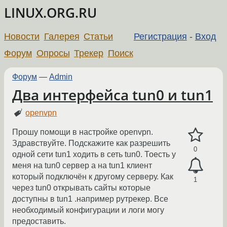
LINUX.ORG.RU
Новости
Галерея
Статьи
Регистрация
-
Вход
Форум
Опросы
Трекер
Поиск
Форум
—
Admin
Два интерфейса tun0 и tun1
openvpn
Прошу помощи в настройке openvpn.
Здравствуйте. Подскажите как разрешить
0
одной сети tun1 ходить в сеть tun0. Тоесть у
меня на tun0 сервер а на tun1 клиент
который подключён к другому серверу. Как
1
через tun0 открывать сайты которые
доступны в tun1 .например рутрекер. Все
необходимый конфигурации и логи могу
предоставить.