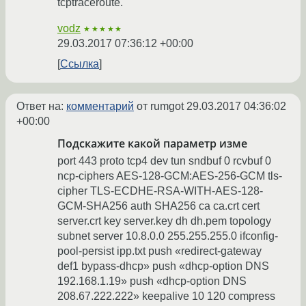
tcptraceroute.
vodz
★★★★★
29.03.2017 07:36:12 +00:00
Ссылка
Ответ на:
комментарий
от rumgot
29.03.2017 04:36:02
+00:00
Подскажите какой параметр изме
port 443 proto tcp4 dev tun sndbuf 0 rcvbuf 0
ncp-ciphers AES-128-GCM:AES-256-GCM tls-
cipher TLS-ECDHE-RSA-WITH-AES-128-
GCM-SHA256 auth SHA256 ca ca.crt cert
server.crt key server.key dh dh.pem topology
subnet server 10.8.0.0 255.255.255.0 ifconfig-
pool-persist ipp.txt push «redirect-gateway
def1 bypass-dhcp» push «dhcp-option DNS
192.168.1.19» push «dhcp-option DNS
208.67.222.222» keepalive 10 120 compress