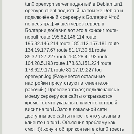
tun0 openvpn server поднятый в Debian tun1
openvpn client поднятый на том же Debian и
подключённый к серверу в Болгарии.Чтоб
не весь трафик шёл через сервер в
Болгарии добавил вот это в конфиг route-
nopull route 195.82.146.114 route
195.82.146.214 route 185.112.157.181 route
134.19.177.67 route 81.17.30.51 route
89.32.127.227 route 104.28.4.193 route
104.28.5.193 route 178.63.151.224 route
178.62.9.171 route 81.17.19.227 log
openvpn.log (Разумеется остальные
настройки присутствуют в клиенте,он
рабочий ) Проблема такая; подключаюсь к
моему серверу,все сайты открываются
кроме тех что указаны в клиенте который
висит на tun1. Зато в локальной сети
доступны все сайты плюс те что указаны в
клиенте на tun1. Объяснил проблему как
смог ;))) хочу чтоб при контенте к tun0 тоесть