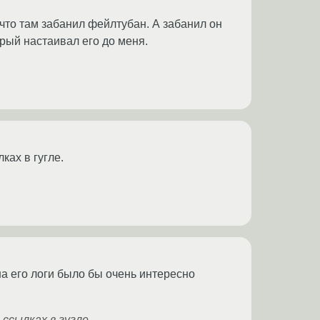
что там забанил фейлтубан. А забанил он
рый настаивал его до меня.
ках в гугле.
на его логи было бы очень интересно
ссылках в гугле.