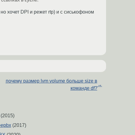
но хочет DPI и режет rtp) и с сиськофоном
почему размер lvm volume больше size в
→
команде df?
(2015)
eepbx
(2017)
PBX
(2020)