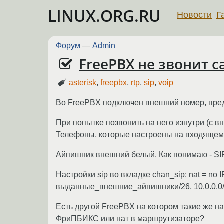
LINUX.ORG.RU
Новости
Г
Форум
—
Admin
FreePBX не звонит с
asterisk
,
freepbx
,
rtp
,
sip
,
voip
Во FreePBX подключен внешний номер, пре
При попытке позвонить на него изнутри (с вн
Телефоны, которые настроены на входящем м
Айпишник внешний белый. Как понимаю - SIP 
Настройки sip во вкладке chan_sip: nat = no I
выданные_внешние_айпишники/26, 10.0.0.0/24
Есть другой FreePBX на котором такие же на
ФриПБИКС или нат в маршрутизаторе?