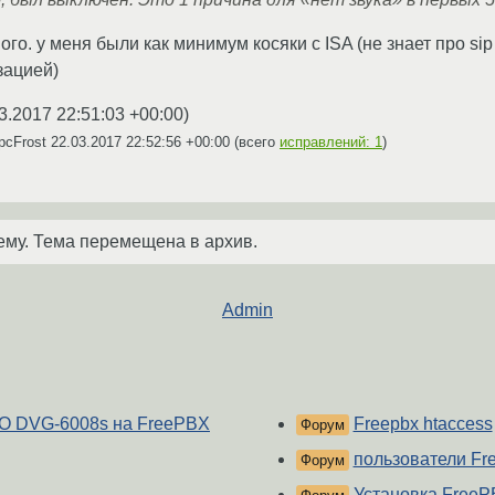
го. у меня были как минимум косяки с ISA (не знает про sip 
зацией)
3.2017 22:51:03 +00:00
)
pcFrost
22.03.2017 22:52:56 +00:00
(всего
исправлений: 1
)
ему. Тема перемещена в архив.
Admin
XO DVG-6008s на FreePBX
Freepbx htaccess
Форум
пользователи Fr
Форум
Установка Free