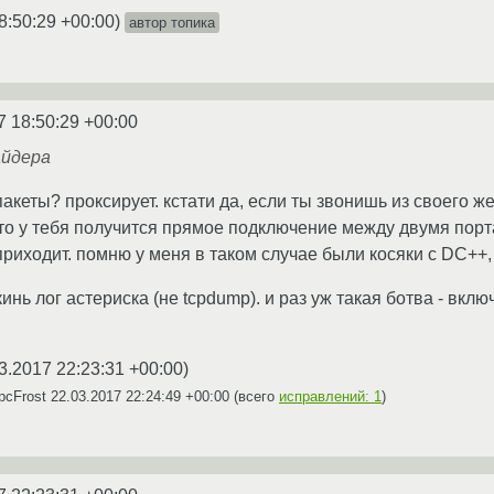
8:50:29 +00:00
)
автор топика
7 18:50:29 +00:00
айдера
пакеты? проксирует. кстати да, если ты звонишь из своего 
, то у тебя получится прямое подключение между двумя порт
приходит. помню у меня в таком случае были косяки с DC++,
инь лог астериска (не tcpdump). и раз уж такая ботва - вклю
3.2017 22:23:31 +00:00
)
pcFrost
22.03.2017 22:24:49 +00:00
(всего
исправлений: 1
)