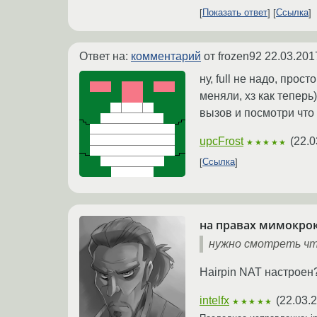
Показать ответ
Ссылка
Ответ на:
комментарий
от frozen92
22.03.201
ну, full не надо, про
меняли, хз как теперь
вызов и посмотри чт
upcFrost
(
22.0
★★★★★
Ссылка
на правах мимокро
нужно смотреть чт
Hairpin NAT настроен
intelfx
(
22.03.
★★★★★