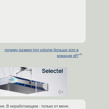
почему размер lvm volume больше size в
→
команде df?
мне. В неработающем - только от меня.