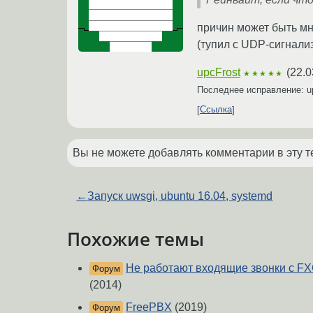
причин может быть мно
(тупил с UDP-сигнали
upcFrost
(
22.0
★★★★★
Последнее исправление: u
Ссылка
Вы не можете добавлять комментарии в эту т
←
Запуск uwsgi, ubuntu 16.04, systemd
Похожие темы
Не работают входящие звонки с F
Форум
(2014)
FreePBX
(2019)
Форум