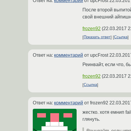
Ответ на:
комментарий
от upcFrost
22.03.201
После второй выпитой
свой внешний айпишни
frozen92
(
22.03.2017 2
Показать ответ
Ссылка
Ответ на:
комментарий
от upcFrost
22.03.201
Реинвайт, если что, б
frozen92
(
22.03.2017 2
Ссылка
Ответ на:
комментарий
от frozen92
22.03.201
жестко. хотя емнип fa
глянуть.
Реинвайт, если что,