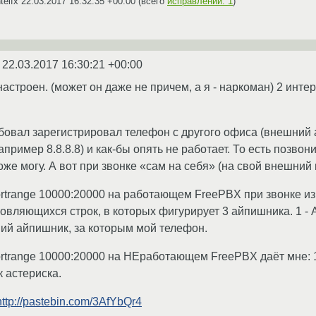
telfx
22.03.2017 16:32:35 +00:00
(всего
исправлений: 1
)
x
22.03.2017 16:30:21 +00:00
астроен. (может он даже не причем, а я - наркоман) 2 инте
бовал зарегистрировал телефон с другого офиса (внешний а
ример 8.8.8.8) и как-бы опять не работает. То есть позвони
же могу. А вот при звонке «сам на себя» (на свой внешний г
portrange 10000:20000 на работающем FreePBX при звонке из
овляющихся строк, в которых фигурирует 3 айпишника. 1 -
ий айпишник, за которым мой телефон.
 portrange 10000:20000 на НЕработающем FreePBX даёт мне:
к астериска.
http://pastebin.com/3AfYbQr4