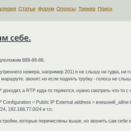
алерея
Статьи
Форум
Опросы
Трекер
Поиск
ам себе.
дположим 888-88-88.
утреннего номера, например 201) я не слышу ни гудка, ни г
аршруте, звонят, но если поднять трубку - голоса не слыш
доходит, а RTP куда-то теряются, нужно смотреть что-то с 
P Configuration = Public IP External address = внешний_айпи 
, 192.168.77.0/24 и т.п.
стройки, которые перечислены выше, но звонить сам себе я 