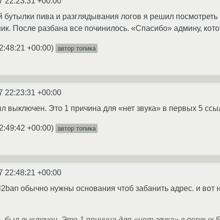
7 22:23:31 +00:00
 бутылки пива и разглядывания логов я решил посмотреть 
к. После разбана все починилось. «Спасибо» админу, кото
2:48:21 +00:00
)
автор топика
7 22:23:31 +00:00
ыл выключен. Это 1 причина для «нет звука» в первых 5 ссыл
2:49:42 +00:00
)
автор топика
7 22:48:21 +00:00
il2ban обычно нужны основания чтоб забанить адрес. и вот 
 был выключен. Это 1 причина для «нет звука» в первых 5 