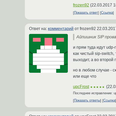
frozen92
(
22.03.2017 1
Показать ответ
Ссылка
Ответ на:
комментарий
от frozen92
22.03.201
Айпишник SIP пров
и прям туда идут udp-
как чистый sip-switch
выходит, а во второй 
но в любом случае - ск
или еще что
upcFrost
(
22.0
★★★★★
Последнее исправление: u
Показать ответы
Ссылка