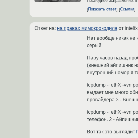
Последнее исправление: in
Показать ответ
Ссылка
Ответ на:
на правах мимокрокодила
от intelf
Нат вообще никак не н
серый.
Пару часов назад про
(внешний айпишник нап
внутренний номер я то
tcpdump -i ethX -vvn 
выдает мне много обн
провайдера 3 - Внешн
tcpdump -i ethX -vvn
телефон. 2 - Айпишни
Вот так это выглядит