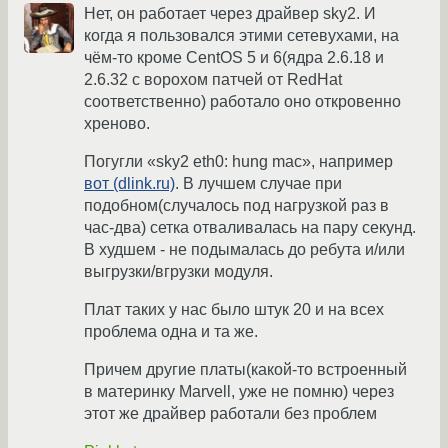
Нет, он работает через драйвер sky2. И
когда я пользовался этими сетевухами, на
чём-то кроме CentOS 5 и 6(ядра 2.6.18 и
2.6.32 с ворохом патчей от RedHat
соответственно) работало оно откровенно
хреново.
Погугли «sky2 eth0: hung mac», например
вот (dlink.ru)
. В лучшем случае при
подобном(случалось под нагрузкой раз в
час-два) сетка отваливалась на пару секунд.
В худшем - не подымалась до ребута и/или
выгрузки/вгрузки модуля.
Плат таких у нас было штук 20 и на всех
проблема одна и та же.
Причем другие платы(какой-то встроенный
в материнку Marvell, уже не помню) через
этот же драйвер работали без проблем