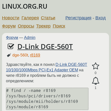
LINUX.ORG.RU
Новости
Галерея
Статьи
Регистрация
-
Вход
Форум
Опросы
Трекер
Поиск
Форум
—
Admin
D-Link DGE-560T
dge-560t
,
r8169
Здравствуйте, как я понял
D-Link DGE-560T
10/100/1000Mbps PCI-Ex1 Adapter OEM
на
0
чипе r8169 и проблем быть не должно с
определением:
1
# find / -name r8169

/sys/bus/pci/drivers/r8169

/sys/module/mii/holders/r8169
