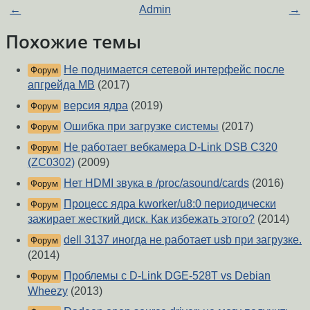
←
Admin
→
Похожие темы
Не поднимается сетевой интерфейс после
Форум
апгрейда MB
(2017)
версия ядра
(2019)
Форум
Ошибка при загрузке системы
(2017)
Форум
Не работает вебкамера D-Link DSB C320
Форум
(ZC0302)
(2009)
Нет HDMI звука в /proc/asound/cards
(2016)
Форум
Процесс ядра kworker/u8:0 периодически
Форум
зажирает жесткий диск. Как избежать этого?
(2014)
dell 3137 иногда не работает usb при загрузке.
Форум
(2014)
Проблемы с D-Link DGE-528T vs Debian
Форум
Wheezy
(2013)