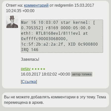
Ответ на:
комментарий
от redgremlin
15.03.2017
10:24:35 +00:00
Mar 16 10:03:07 star kernel: [ 
0.705352] r8169 0000:05:00.0 
eth1: RTL8168evl/8111evl at 
0xffffc90003068000, 
1c:5f:2b:a2:2a:2f, XID 0c900800 
Завелась!
petav
★★★★★
16.03.2017 18:02:02 +00:00
автор топика
Ссылка
Вы не можете добавлять комментарии в эту тему. Тема
перемещена в архив.