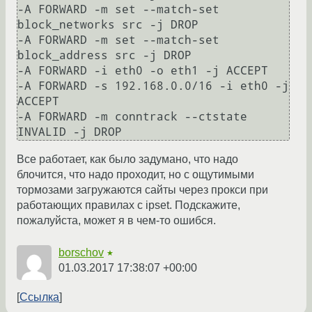
-A FORWARD -m set --match-set 
block_networks src -j DROP

-A FORWARD -m set --match-set 
block_address src -j DROP

-A FORWARD -i eth0 -o eth1 -j ACCEPT

-A FORWARD -s 192.168.0.0/16 -i eth0 -j 
ACCEPT

-A FORWARD -m conntrack --ctstate 
Все работает, как было задумано, что надо
блочится, что надо проходит, но с ощутимыми
тормозами загружаются сайты через прокси при
работающих правилах c ipset. Подскажите,
пожалуйста, может я в чем-то ошибся.
borschov
★
01.03.2017 17:38:07 +00:00
Ссылка