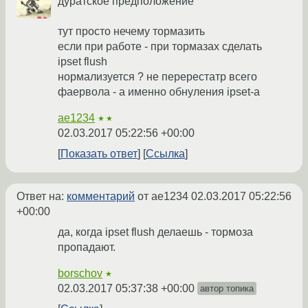
дуратское предположение
тут просто нечему тормазить
если при работе - при тормазах сделать
ipset flush
нормализуется ? не перерестатр всего
фаервола - а именно обнуления ipset-а
ae1234
★★
02.03.2017 05:22:56 +00:00
Показать ответ
Ссылка
Ответ на:
комментарий
от ae1234
02.03.2017 05:22:56
+00:00
да, когда ipset flush делаешь - тормоза
пропадают.
borschov
★
02.03.2017 05:37:38 +00:00
автор топика