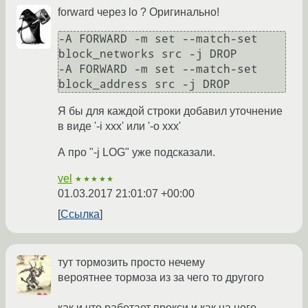
forward через lo ? Оригинально!
-A FORWARD -m set --match-set 
block_networks src -j DROP

-A FORWARD -m set --match-set 
block_address src -j DROP
Я бы для каждой строки добавил уточнение
в виде '-i xxx' или '-o xxx'
А про "-j LOG" уже подсказали.
vel
★★★★★
01.03.2017 21:01:07 +00:00
Ссылка
тут тормозить просто нечему
вероятнее тормоза из за чего то другого
как и что работает прокси и как на него