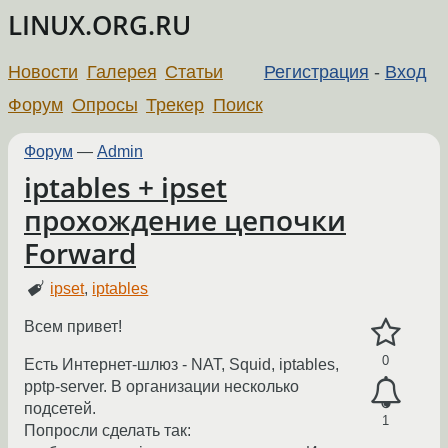
LINUX.ORG.RU
Новости
Галерея
Статьи
Регистрация
-
Вход
Форум
Опросы
Трекер
Поиск
Форум
—
Admin
iptables + ipset
прохождение цепочки
Forward
ipset
,
iptables
Всем привет!
0
Есть Интернет-шлюз - NAT, Squid, iptables,
pptp-server. В организации несколько
подсетей.
1
Попросли сделать так: