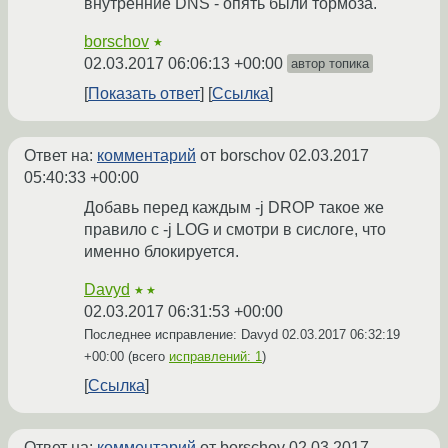
внутренние DNS - опять были тормоза.
borschov
★
02.03.2017 06:06:13 +00:00
автор топика
Показать ответ
Ссылка
Ответ на:
комментарий
от borschov
02.03.2017
05:40:33 +00:00
Добавь перед каждым -j DROP такое же
правило с -j LOG и смотри в сислоге, что
именно блокируется.
Davyd
★★
02.03.2017 06:31:53 +00:00
Последнее исправление: Davyd
02.03.2017 06:32:19
+00:00
(всего
исправлений: 1
)
Ссылка
Ответ на:
комментарий
от borschov
02.03.2017