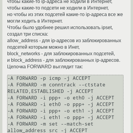
чтобы какие-то ip-адреса не ходили в Интернет,
чтобы какие-то подсети не ходили в Интернет,
но чтобы из этих подсетей какие-то ip-адреса все же
могли ходить в Интернет.
Чтобы было удобнее решил использовать ipset,
создал три списка:
allow_address - для ip-адресов из заблокированных
подсетей которым можно в Инет,
block_networks - для заблокированных подсетей,
и block_address - для заблокированных ip-адресов.
Цепочка FORWARD выглядит так:
-A FORWARD -p icmp -j ACCEPT

-A FORWARD -m conntrack --ctstate 
RELATED,ESTABLISHED -j ACCEPT

-A FORWARD -i ppp+ -o eth0 -j ACCEPT

-A FORWARD -i eth0 -o ppp+ -j ACCEPT

-A FORWARD -i ppp+ -o eth1 -j ACCEPT

-A FORWARD -i eth1 -o ppp+ -j ACCEPT

-A FORWARD -m set --match-set 
allow_address src -j ACCEPT
