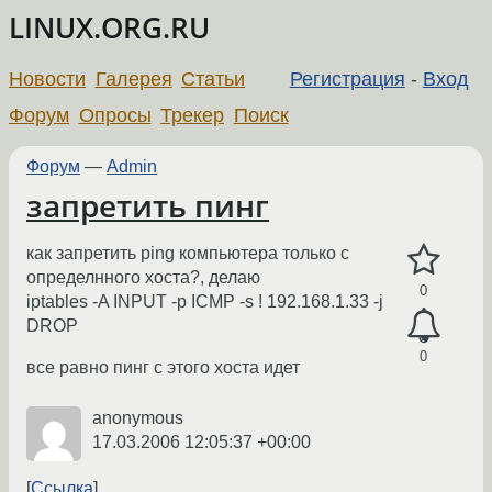
LINUX.ORG.RU
Новости
Галерея
Статьи
Регистрация
-
Вход
Форум
Опросы
Трекер
Поиск
Форум
—
Admin
запретить пинг
как запретить ping компьютера только с
определнного хоста?, делаю
0
iptables -A INPUT -p ICMP -s ! 192.168.1.33 -j
DROP
0
все равно пинг с этого хоста идет
anonymous
17.03.2006 12:05:37 +00:00
Ссылка