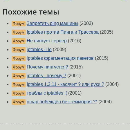
Похожие темы
Запретить ping машины
(2003)
Форум
Iptables против Пинга и Трассера
(2005)
Форум
Не пингует сервер
(2016)
Форум
iptables -i lo
(2009)
Форум
iptables фрагментация пакетов
(2015)
Форум
Почему пингуется?
(2015)
Форум
iptables - почему ?
(2001)
Форум
Iptables 1.2.11 - касячит ? или руки ?
(2004)
Форум
траблы с iptables :(
(2001)
Форум
nmap побеждён без геммороя ?*
(2004)
Форум