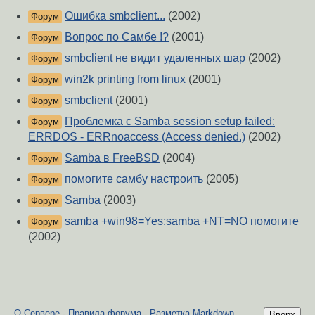
Ошибка smbclient...
(2002)
Форум
Вопрос по Самбе !?
(2001)
Форум
smbclient не видит удаленных шар
(2002)
Форум
win2k printing from linux
(2001)
Форум
smbclient
(2001)
Форум
Проблемка с Samba session setup failed:
Форум
ERRDOS - ERRnoaccess (Access denied.)
(2002)
Samba в FreeBSD
(2004)
Форум
помогите самбу настроить
(2005)
Форум
Samba
(2003)
Форум
samba +win98=Yes;samba +NT=NO помогите
Форум
(2002)
О Сервере
-
Правила форума
-
Разметка Markdown
Вверх