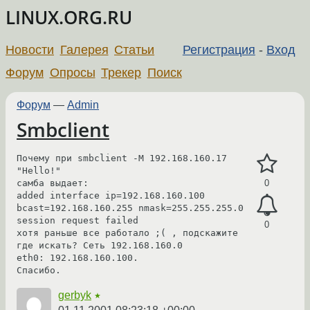
LINUX.ORG.RU
Новости
Галерея
Статьи
Регистрация
-
Вход
Форум
Опросы
Трекер
Поиск
Форум
—
Admin
Smbclient
Почему при smbclient -M 192.168.160.17 
"Hello!"

самба выдает:

0
added interface ip=192.168.160.100 
bcast=192.168.160.255 nmask=255.255.255.0

session request failed

0
хотя раньше все работало ;( , подскажите

где искать? Сеть 192.168.160.0

eth0: 192.168.160.100.

Спасибо.
gerbyk
★