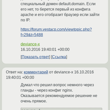
специальный домен default.domain. Если
его нет, то берется первый из конфига
apache и его отобразит браузер если зайти
по IP.
https://forum.vestacp.com/viewtopic.php?
f=29&t=5488
deviance-x
16.10.2016 19:40:01 +00:00
Показать ответ
Ссылка
Ответ на:
комментарий
от deviance-x
16.10.2016
19:40:01 +00:00
Думал что решил вопрос немного через
гланды - через конфиг nginx.
Оказывается рекомендуемое решение не
очень прямое.