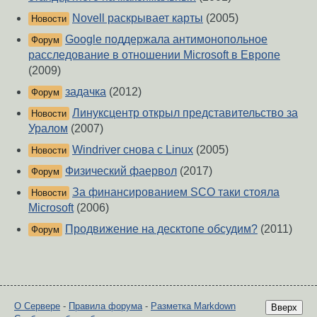
Novell раскрывает карты
(2005)
Новости
Google поддержала антимонопольное
Форум
расследование в отношении Microsoft в Европе
(2009)
задачка
(2012)
Форум
Линуксцентр открыл представительство за
Новости
Уралом
(2007)
Windriver снова с Linux
(2005)
Новости
Физический фаервол
(2017)
Форум
За финансированием SCO таки стояла
Новости
Microsoft
(2006)
Продвижение на десктопе обсудим?
(2011)
Форум
О Сервере
-
Правила форума
-
Разметка Markdown
Вверх