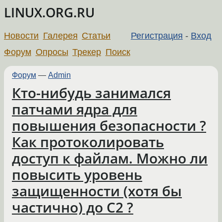
LINUX.ORG.RU
Новости
Галерея
Статьи
Регистрация
-
Вход
Форум
Опросы
Трекер
Поиск
Форум
—
Admin
Кто-нибудь занимался
патчами ядра для
повышения безопасности ?
Как протоколировать
доступ к файлам. Можно ли
повысить уровень
защищенности (хотя бы
частично) до C2 ?