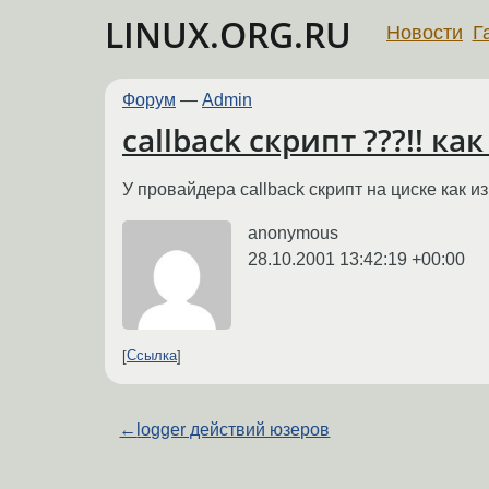
LINUX.ORG.RU
Новости
Г
Форум
—
Admin
callback скрипт ???!! как
У провайдера callback скрипт на циске как из
anonymous
28.10.2001 13:42:19 +00:00
Ссылка
←
logger действий юзеров