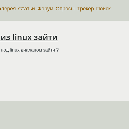
алерея
Статьи
Форум
Опросы
Трекер
Поиск
 из linux зайти
 под linux диалапом зайти ?