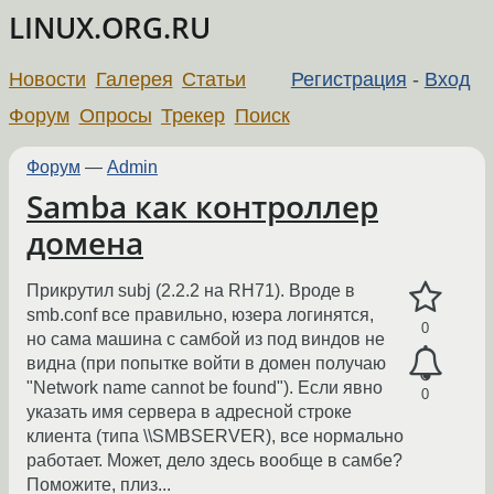
LINUX.ORG.RU
Новости
Галерея
Статьи
Регистрация
-
Вход
Форум
Опросы
Трекер
Поиск
Форум
—
Admin
Samba как контроллер
домена
Прикрутил subj (2.2.2 на RH71). Вроде в
smb.conf все правильно, юзера логинятся,
0
но сама машина с самбой из под виндов не
видна (при попытке войти в домен получаю
"Network name cannot be found"). Если явно
0
указать имя сервера в адресной строке
клиента (типа \\SMBSERVER), все нормально
работает. Может, дело здесь вообще в самбе?
Поможите, плиз...