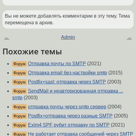
Вы не можете добавлять комментарии в эту тему. Тема
перемещена в архив.
←
Admin
→
Похожие темы
Отправка почты по SMTP
(2021)
Форум
Отправка email без настройки smtp
(2015)
Форум
Postfix+sasl: отправка через SMTP
(2003)
Форум
SendMail и неавторизованная отправка ...
Форум
smtp
(2003)
отправка почты через smtp сервер
(2004)
Форум
Postfix+отправка через разные SMTP
(2005)
Форум
Exim4 SPF рубит отправку по SMTP
(2021)
Форум
Не работает отправка сообщений через SMTP
Форум