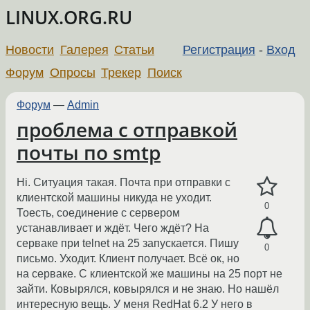
LINUX.ORG.RU
Новости
Галерея
Статьи
Регистрация
-
Вход
Форум
Опросы
Трекер
Поиск
Форум
—
Admin
проблема с отправкой
почты по smtp
Hi. Ситуация такая. Почта при отправки с
клиентской машины никуда не уходит.
0
Тоесть, соединение с сервером
устанавливает и ждёт. Чего ждёт? На
серваке при telnet на 25 запускается. Пишу
0
письмо. Уходит. Клиент получает. Всё ок, но
на серваке. С клиентской же машины на 25 порт не
зайти. Ковырялся, ковырялся и не знаю. Но нашёл
интересную вещь. У меня RedHat 6.2 У него в