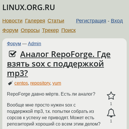
LINUX.ORG.RU
Новости
Галерея
Статьи
Регистрация
-
Вход
Форум
Опросы
Трекер
Поиск
Форум
—
Admin
Аналог RepoForge. Где
взять sox с поддержкой
mp3?
centos
,
repository
,
yum
RepoForge давно мёртв. Есть ли аналог?
1
Вообще мне просто нужен sox с
поддержкой mp3, т.к. попытки собрать из
сорсов к успеху не приводят. Может есть
1
репозиторий хороший со всем этим делом?