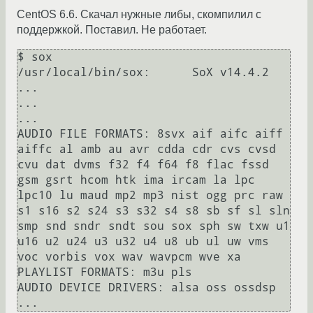
CentOS 6.6. Скачал нужные либы, скомпилил с
поддержкой. Поставил. Не работает.
$ sox                                                                                                                                                                                                                

/usr/local/bin/sox:      SoX v14.4.2

...

...

...

AUDIO FILE FORMATS: 8svx aif aifc aiff 
aiffc al amb au avr cdda cdr cvs cvsd 
cvu dat dvms f32 f4 f64 f8 flac fssd 
gsm gsrt hcom htk ima ircam la lpc 
lpc10 lu maud mp2 mp3 nist ogg prc raw 
s1 s16 s2 s24 s3 s32 s4 s8 sb sf sl sln 
smp snd sndr sndt sou sox sph sw txw u1 
u16 u2 u24 u3 u32 u4 u8 ub ul uw vms 
voc vorbis vox wav wavpcm wve xa

PLAYLIST FORMATS: m3u pls

AUDIO DEVICE DRIVERS: alsa oss ossdsp
