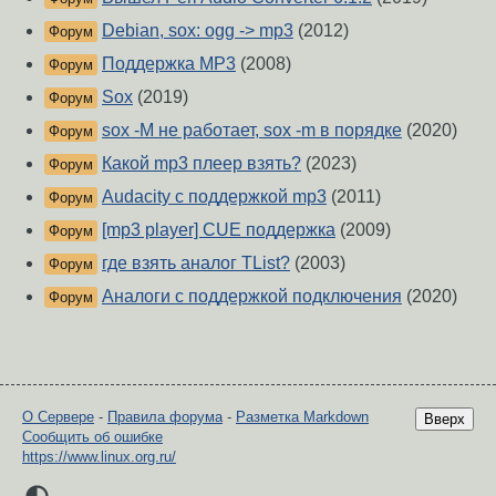
Debian, sox: ogg -> mp3
(2012)
Форум
Поддержка MP3
(2008)
Форум
Sox
(2019)
Форум
sox -M не работает, sox -m в порядке
(2020)
Форум
Какой mp3 плеер взять?
(2023)
Форум
Audacity с поддержкой mp3
(2011)
Форум
[mp3 player] CUE поддержка
(2009)
Форум
где взять аналог TList?
(2003)
Форум
Аналоги с поддержкой подключения
(2020)
Форум
О Сервере
-
Правила форума
-
Разметка Markdown
Вверх
Сообщить об ошибке
https://www.linux.org.ru/