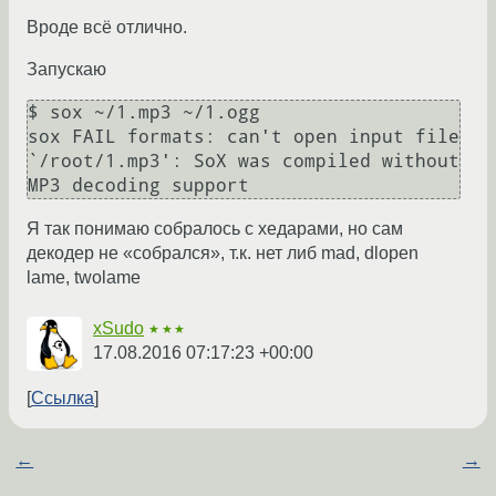
Вроде всё отлично.
Запускаю
$ sox ~/1.mp3 ~/1.ogg

sox FAIL formats: can't open input file 
`/root/1.mp3': SoX was compiled without 
Я так понимаю собралось с хедарами, но сам
декодер не «собрался», т.к. нет либ mad, dlopen
lame, twolame
xSudo
★★★
17.08.2016 07:17:23 +00:00
Ссылка
←
→