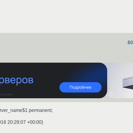
во
$server_name$1 permanent;
016 20:28:07 +00:00
)