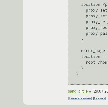
    location @proxy_to_app {

      proxy_set_header X-Forwarded-For $proxy_add_x_forwarded_for;

      proxy_set_header X-Forwarded-Proto $scheme;

      proxy_set_header Host $http_host;

      proxy_redirect off;

      proxy_pass http://app_server;

    }

    error_page 500 502 503 504 /500.html;

    location = /500.html {

      root /home/web;

    }

  }

sand_circle
(
29.07.2
★
Показать ответ
Ссылка