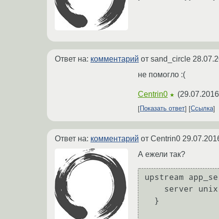
Ответ на:
комментарий
от sand_circle
28.07.2
не помогло :(
Centrin0
(
29.07.2016
★
Показать ответ
Ссылка
Ответ на:
комментарий
от Centrin0
29.07.201
А ежели так?
upstream app_se
    server unix:/tmp/gunicorn_ugoal.sock fail_timeout=0;

  }
