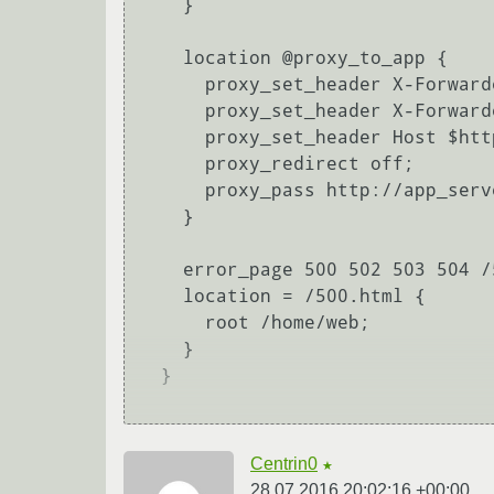
    }

    location @proxy_to_app {

      proxy_set_header X-Forwarded-For $proxy_add_x_forwarded_for;

      proxy_set_header X-Forwarded-Proto $scheme;

      proxy_set_header Host $http_host;

      proxy_redirect off;

      proxy_pass http://app_server;

    }

    error_page 500 502 503 504 /500.html;

    location = /500.html {

      root /home/web;

    }

  }

Centrin0
★
28.07.2016 20:02:16 +00:00