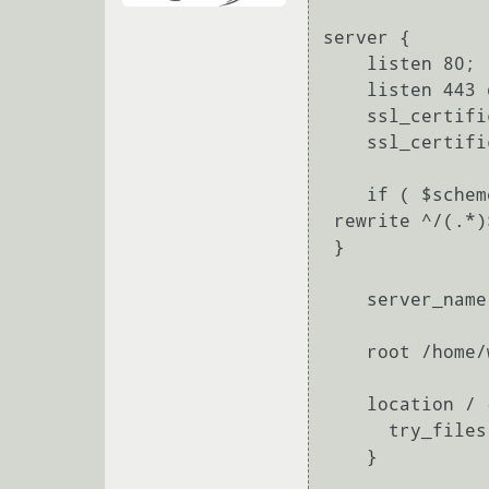
server {

    listen 80;

    listen 443 default ssl;

    ssl_certificate ###;

    ssl_certificate_key ###;

    if ( $scheme = "http" ) {

 rewrite ^/(.*)$ https://$host/$1 permanent;

 }    

    server_name server_name localhost www.localhost;

    root /home/web;

    location / {

      try_files $uri @proxy_to_app;

    }
