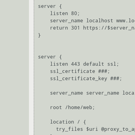
server {

    listen 80;

    server_name localhost www.localhost;

    return 301 https://$server_name$request_uri;

}

server {

    listen 443 default ssl;

    ssl_certificate ###;

    ssl_certificate_key ###;

    server_name server_name localhost www.localhost;

    root /home/web;

    location / {

      try_files $uri @proxy_to_app;
