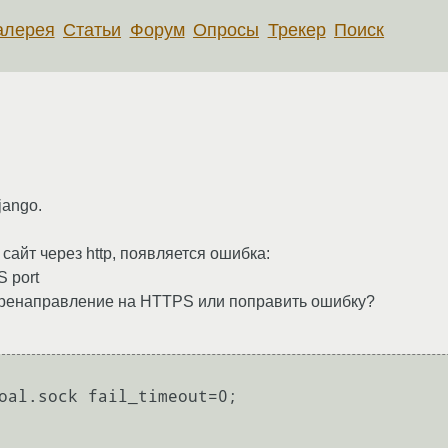
алерея
Статьи
Форум
Опросы
Трекер
Поиск
jango.
сайт через http, появляется ошибка:
S port
перенаправление на HTTPS или поправить ошибку?