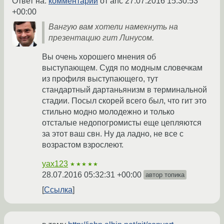
Ответ на:
комментарий
от anc
27.07.2016 15:30:53
+00:00
Вангую вам хотели намекнуть на
презентацию гит Линусом.
Вы очень хорошего мнения об
выступающем. Судя по модным словечкам
из профиля выступающего, тут
стандартный дартаньянизм в терминальной
стадии. Посыл скорей всего был, что гит это
стильно модно молодежно и только
отсталые недопогромисты еще цепляются
за этот ваш свн. Ну да ладно, не все с
возрастом взрослеют.
yax123
★★★★★
28.07.2016 05:32:31 +00:00
автор топика
Ссылка