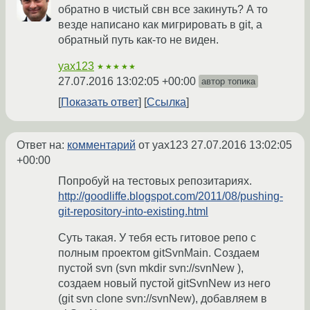
обратно в чистый свн все закинуть? А то
везде написано как мигрировать в git, а
обратный путь как-то не виден.
yax123
★★★★★
27.07.2016 13:02:05 +00:00
автор топика
Показать ответ
Ссылка
Ответ на:
комментарий
от yax123
27.07.2016 13:02:05
+00:00
Попробуй на тестовых репозитариях.
http://goodliffe.blogspot.com/2011/08/pushing-
git-repository-into-existing.html
Суть такая. У тебя есть гитовое репо с
полным проектом gitSvnMain. Cоздаем
пустой svn (svn mkdir svn://svnNew ),
создаем новый пустой gitSvnNew из него
(git svn clone svn://svnNew), добавляем в