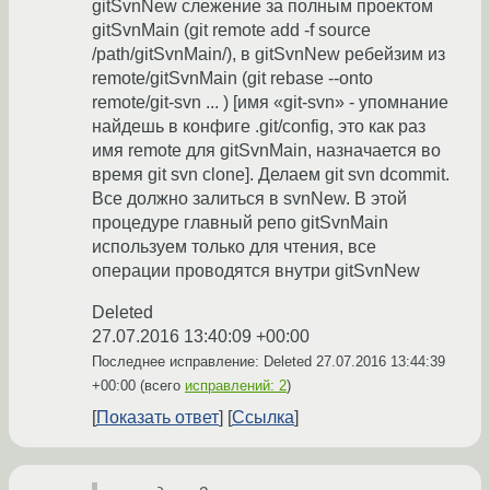
gitSvnNew слежение за полным проектом
gitSvnMain (git remote add -f source
/path/gitSvnMain/), в gitSvnNew ребейзим из
remote/gitSvnMain (git rebase --onto
remote/git-svn ... ) [имя «git-svn» - упомнание
найдешь в конфиге .git/config, это как раз
имя remote для gitSvnMain, назначается во
время git svn clone]. Делаем git svn dcommit.
Все должно залиться в svnNew. В этой
процедуре главный репо gitSvnMain
используем только для чтения, все
операции проводятся внутри gitSvnNew
Deleted
27.07.2016 13:40:09 +00:00
Последнее исправление: Deleted
27.07.2016 13:44:39
+00:00
(всего
исправлений: 2
)
Показать ответ
Ссылка