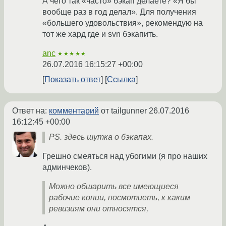
А чего так «часто» бэкап делаете? «Я бы
вообще раз в год делал». Для получения
«большего удовольствия», рекомендую на
тот же хард где и svn бэкапить.
anc
★★★★★
26.07.2016 16:15:27 +00:00
Показать ответ
Ссылка
Ответ на:
комментарий
от tailgunner
26.07.2016
16:12:45 +00:00
PS. здесь шутка о бэкапах.
Грешно смеяться над убогими (я про наших
админчеков).
Можно обшарить все имеющиеся
рабочие копии, посмотиеть, к каким
ревизиям они относятся,