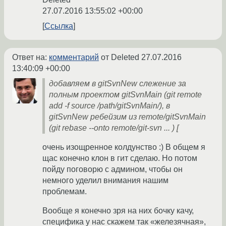
27.07.2016 13:55:02 +00:00
Ссылка
Ответ на:
комментарий
от Deleted
27.07.2016
13:40:09 +00:00
добавляем в gitSvnNew слежение за
полным проектом gitSvnMain (git remote
add -f source /path/gitSvnMain/), в
gitSvnNew ребейзим из remote/gitSvnMain
(git rebase --onto remote/git-svn ... ) [
очень изощренное колдунство :) В общем я
щас конечно клон в гит сделаю. Но потом
пойду поговорю с админом, чтобы он
немного уделил внимания нашим
проблемам.
Вообще я конечно зря на них бочку качу,
специфика у нас скажем так «железячная»,