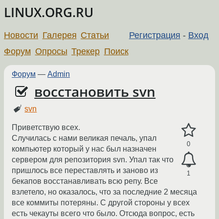
LINUX.ORG.RU
Новости
Галерея
Статьи
Регистрация
-
Вход
Форум
Опросы
Трекер
Поиск
Форум
—
Admin
восстановить svn
svn
Приветствую всех.
Случилась с нами великая печаль, упал
0
компьютер который у нас был назначен
сервером для репозитория svn. Упал так что
пришлось все переставлять и заново из
1
бекапов восстанавливать всю репу. Все
взлетело, но оказалось, что за последние 2 месяца
все коммиты потеряны. С другой стороны у всех
есть чекауты всего что было. Отсюда вопрос, есть