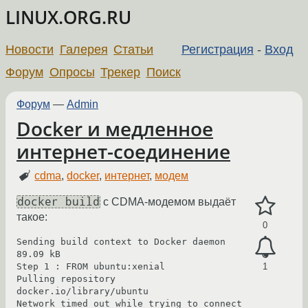
LINUX.ORG.RU
Новости
Галерея
Статьи
Регистрация
-
Вход
Форум
Опросы
Трекер
Поиск
Форум
—
Admin
Docker и медленное
интернет-соединение
cdma
,
docker
,
интернет
,
модем
docker build
с CDMA-модемом выдаёт
такое:
0
Sending build context to Docker daemon 
89.09 kB

Step 1 : FROM ubuntu:xenial

1
Pulling repository 
docker.io/library/ubuntu

Network timed out while trying to connect 