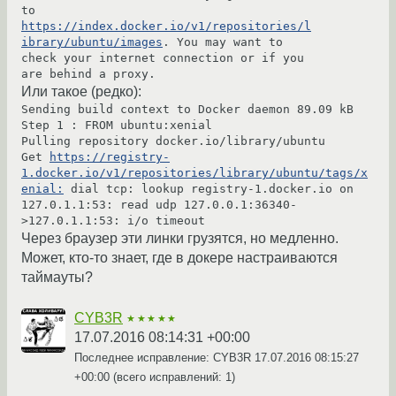
to 
https://index.docker.io/v1/repositories/l
ibrary/ubuntu/images
. You may want to 
check your internet connection or if you 
are behind a proxy.
Или такое (редко):
Sending build context to Docker daemon 89.09 kB

Step 1 : FROM ubuntu:xenial

Pulling repository docker.io/library/ubuntu

Get 
https://registry-
1.docker.io/v1/repositories/library/ubuntu/tags/x
enial:
 dial tcp: lookup registry-1.docker.io on 
127.0.1.1:53: read udp 127.0.0.1:36340-
>127.0.1.1:53: i/o timeout
Через браузер эти линки грузятся, но медленно.
Может, кто-то знает, где в докере настраиваются
таймауты?
CYB3R
★★★★★
17.07.2016 08:14:31 +00:00
Последнее исправление: CYB3R
17.07.2016 08:15:27
+00:00
(всего исправлений: 1)