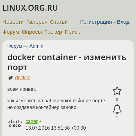
LINUX.ORG.RU
Новости
Галерея
Статьи
Регистрация
-
Вход
Форум
Опросы
Трекер
Поиск
Форум
—
Admin
docker container - изменить
порт
docker
всем привет.
0
как изменить на рабочем контейнере порт?
не создавая контейнер заново.
1
carter
★
13.07.2016 13:51:58 +00:00