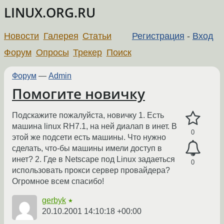
LINUX.ORG.RU
Новости
Галерея
Статьи
Регистрация
-
Вход
Форум
Опросы
Трекер
Поиск
Форум
—
Admin
Помогите новичку
Подскажите пожалуйста, новичку 1. Есть
машина linux RH7.1, на ней диалап в инет. В
0
этой же подсети есть машины. Что нужно
сделать, что-бы машины имели доступ в
инет? 2. Где в Netscape под Linux задаеться
0
использовать прокси сервер провайдера?
Огромное всем спасибо!
gerbyk
★
20.10.2001 14:10:18 +00:00