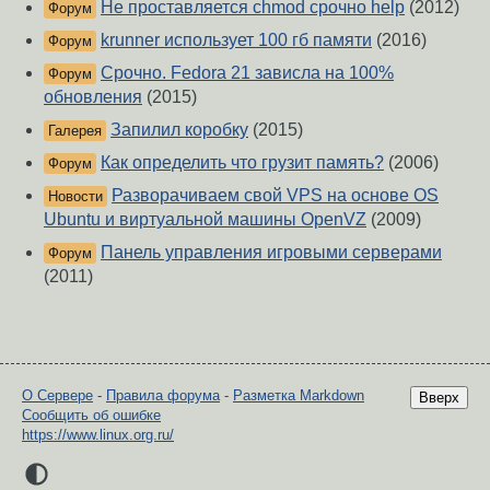
Не проставляется chmod срочно help
(2012)
Форум
krunner использует 100 гб памяти
(2016)
Форум
Срочно. Fedora 21 зависла на 100%
Форум
обновления
(2015)
Запилил коробку
(2015)
Галерея
Как определить что грузит память?
(2006)
Форум
Разворачиваем свой VPS на основе OS
Новости
Ubuntu и виртуальной машины OpenVZ
(2009)
Панель управления игровыми серверами
Форум
(2011)
О Сервере
-
Правила форума
-
Разметка Markdown
Вверх
Сообщить об ошибке
https://www.linux.org.ru/