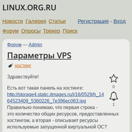
LINUX.ORG.RU
Новости
Галерея
Статьи
Регистрация
-
Вход
Форум
Опросы
Трекер
Поиск
Форум
—
Admin
Параметры VPS
хостинг
Здравствуйте!
0
Есть вот такая панель на хостинге:
http://storage4.static.itmages.ru/i/16/0529/h_14
64523409_5360226_7e396ec063.jpg
1
Правильно понимаю, что первая строка -
это количество общих ресурсов, предоставленных
хостингом, а вторая - описывает ресурсы
используемые запущенной виртуальной ОС?