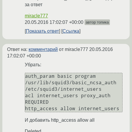
за ответ
miracle777
20.05.2016 17:02:07 +00:00
автор топика
Показать ответ
Ссылка
Ответ на:
комментарий
от miracle777
20.05.2016
17:02:07 +00:00
Убрать:
auth_param basic program 
/usr/lib/squid3/basic_ncsa_auth 
/etc/squid3/internet_users

acl internet_users proxy_auth 
REQUIRED

И добавить http_access allow all
Deleted