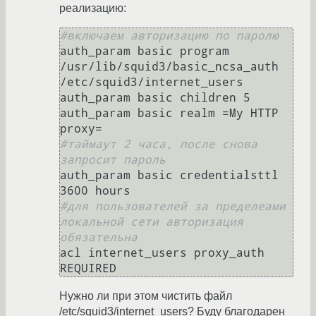
реализацию:
#включаем авторизацию по паролю
auth_param basic program 
/usr/lib/squid3/basic_ncsa_auth 
/etc/squid3/internet_users

auth_param basic children 5

auth_param basic realm =My HTTP 
#таймаут 2 часа, после снова 
запросит пароль
auth_param basic credentialsttl 
#для пользователей за пределеами 
локальной сети авторизация 
обязательна
acl internet_users proxy_auth 
Нужно ли при этом чистить файл
/etc/squid3/internet_users? Буду благодарен