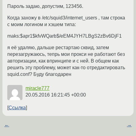
Пароль задаю, допустим, 123456.
Когда захожу в /etc/squid3/internet_users , там строка
с моим логином и хэшем типа:
maks:$apr1$kfvWQarb$/eEM4JYH7LBgS2zBv6DjF1
я её удаляю, дальше рестартаю сквид, затем
перезагружаюсь, тепрь мои прокси не работают без
авторизации, как впринципе и с ней. В общем как
решить эту проблему, может как-то отредактировать
squid.conf? Буду благодарен
miracle777
20.05.2016 16:21:45 +00:00
Ссылка
←
→