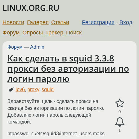
LINUX.ORG.RU
Новости
Галерея
Статьи
Регистрация
-
Вход
Форум
Опросы
Трекер
Поиск
Форум
—
Admin
Как сделать в squid 3.3.8
прокси без авторизации по
логин паролю
ipv6
,
proxy
,
squid
Здравствуйте, цель - сделать прокси на
сквиде без авторизации по логин паролю.
0
Добавляю логин пароль следующей
командой:
1
htpasswd -c /etc/squid3/internet_users maks