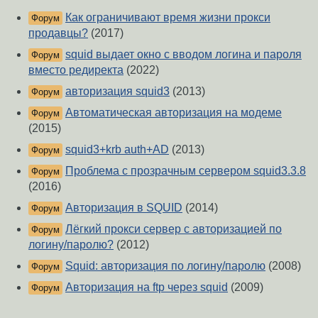
Как ограничивают время жизни прокси
Форум
продавцы?
(2017)
squid выдает окно с вводом логина и пароля
Форум
вместо редиректа
(2022)
авторизация squid3
(2013)
Форум
Автоматическая авторизация на модеме
Форум
(2015)
squid3+krb auth+AD
(2013)
Форум
Проблема с прозрачным сервером squid3.3.8
Форум
(2016)
Авторизация в SQUID
(2014)
Форум
Лёгкий прокси сервер с авторизацией по
Форум
логину/паролю?
(2012)
Squid: авторизация по логину/паролю
(2008)
Форум
Авторизация на ftp через squid
(2009)
Форум