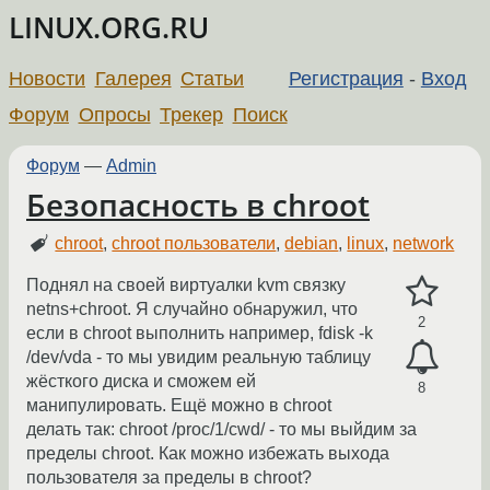
LINUX.ORG.RU
Новости
Галерея
Статьи
Регистрация
-
Вход
Форум
Опросы
Трекер
Поиск
Форум
—
Admin
Безопасность в chroot
chroot
,
chroot пользователи
,
debian
,
linux
,
network
Поднял на своей виртуалки kvm связку
netns+chroot. Я случайно обнаружил, что
2
если в chroot выполнить например, fdisk -k
/dev/vda - то мы увидим реальную таблицу
жёсткого диска и сможем ей
8
манипулировать. Ещё можно в chroot
делать так: chroot /proc/1/cwd/ - то мы выйдим за
пределы chroot. Как можно избежать выхода
пользователя за пределы в chroot?