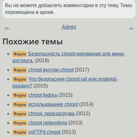
Вы не можете добавлять комментарии в эту тему. Тема
перемещена в архив.
←
Admin
→
Похожие темы
Безопасность chroot-окружения для мини-
Форум
хостинга.
(2019)
chroot внутри chroot
(2017)
Форум
Что безопаснее chroot jail или systemd-
Форум
nspawn?
(2015)
chroot fedora
(2015)
Форум
использование chroot
(2014)
Форум
chroot. перезагрузка
(2012)
Форум
chroot networking
(2013)
Форум
vsFTPd chroot
(2013)
Форум