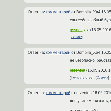
Ответ на:
комментарий
от Bombila_Xa4
16.05
сам себе злобный бур
gssomi
(
16.05.2016
★★
Ссылка
Ответ на:
комментарий
от Bombila_Xa4
16.05
не безопасно, работат
erzentnn
(
16.05.2016 1
Показать ответ
Ссылка
Ответ на:
комментарий
от erzentnn
16.05.201
«не учите меня жить,
что делать то?)