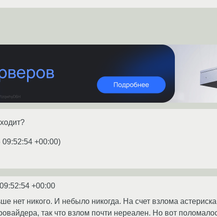
аходит?
 09:52:54 +00:00
)
09:52:54 +00:00
ьше нет никого. И небыло никогда. На счет взлома астериск
ровайдера, так что взлом почти нереален. Но вот поломалось 