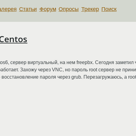
алерея
Статьи
Форум
Опросы
Трекер
Поиск
 Centos
os6, сервер виртуальный, на нем freepbx. Сегодня заметил 
работает. Захожу через VNC, но пароль root сервер не прин
восcтановление пароля через grub. Перезагружаюсь, а root 