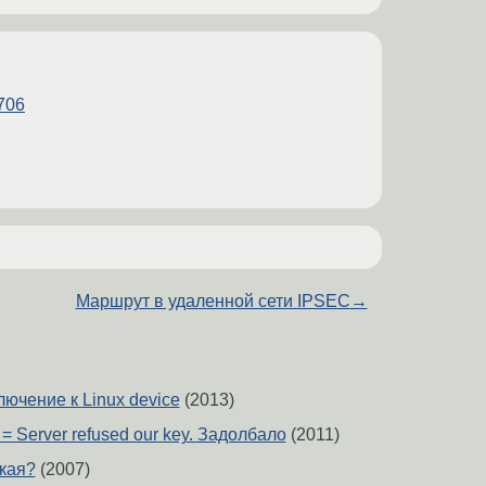
4706
Маршрут в удаленной сети IPSEC
→
лючение к Linux device
(2013)
= Server refused our key. Задолбало
(2011)
акая?
(2007)