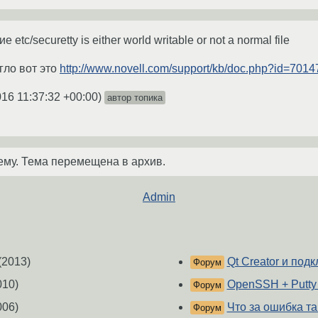
etc/securetty is either world writable or not a normal file
гло вот это
http://www.novell.com/support/kb/doc.php?id=701
016 11:37:32 +00:00
)
автор топика
ему. Тема перемещена в архив.
Admin
(2013)
Qt Creator и подк
Форум
010)
OpenSSH + Putty 
Форум
006)
Что за ошибка т
Форум