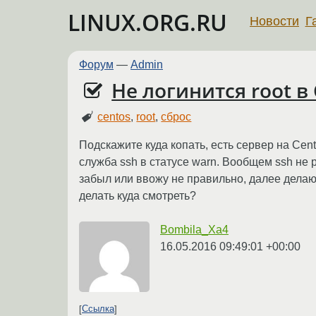
LINUX.ORG.RU
Новости
Г
Форум
—
Admin
Не логинится root в
centos
,
root
,
сброс
Подскажите куда копать, есть сервер на Cent
служба ssh в статусе warn. Вообщем ssh не 
забыл или ввожу не правильно, далее делаю 
делать куда смотреть?
Bombila_Xa4
16.05.2016 09:49:01 +00:00
Ссылка