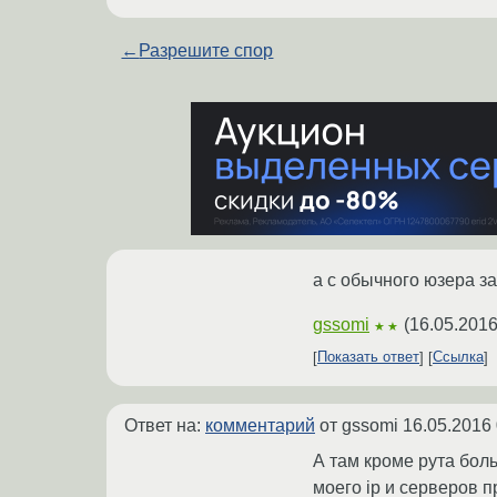
←
Разрешите спор
а с обычного юзера з
gssomi
(
16.05.2016
★★
Показать ответ
Ссылка
Ответ на:
комментарий
от gssomi
16.05.2016 
А там кроме рута бол
моего ip и серверов п