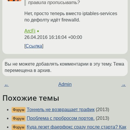
правила прописывать?
Нет, просто теперь вместо iptables-services
по дефолту идёт firewalld.
ArcFi
★
26.04.2016 16:16:04 +00:00
Ссылка
Вы не можете добавлять комментарии в эту тему. Тема
перемещена в архив.
←
Admin
→
Похожие темы
Тоннель не возвращает трафик
(2013)
Форум
Проблема с пробросом портов.
(2013)
Форум
Куда лезет фаерфокс сразу после старта? Как
Форум