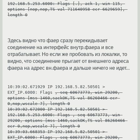
192.168.5.253.6000: Flags [.], ack 1, win 115, 
options [nop,nop,TS val 711640958 ecr 6629659], 
length 0
Здесь видно что фаер сразу перекидывает
соединение на интерфейс внутр.фаера и все
отрабатывает. Но если же пробовать из локалки, то
видно, что соединение прыгает от внешнего адреса
фаера на адрес вн.фаера и дальше ничего не идет...
10:39:02.671929 IP 192.168.5.82.50501 > 
EXT_IP.6000: Flags 
, seq 60673773, win 29200, 
options [mss 1460,sackOK,TS val 86260466 ecr 
0,nop,wscale 7], length 0
10:39:02.672000 IP 192.168.5.82.50501 > 
192.168.5.253.6000: Flags 
, seq 60673773, win 
29200, options [mss 1460,sackOK,TS val 86260466 
ecr 0,nop,wscale 7], length 0
10:39:03.668353 IP 192.168.5.82.50501 > 
EXT_IP.6000: Flags 
, seq 60673773, win 29200, 