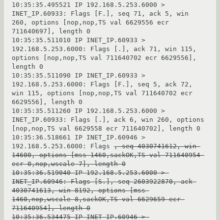
10:35:35.495521 IP 192.168.5.253.6000 > 
INET_IP.60933: Flags [F.], seq 71, ack 5, win 
260, options [nop,nop,TS val 6629556 ecr 
711640697], length 0                              
10:35:35.511010 IP INET_IP.60933 > 
192.168.5.253.6000: Flags [.], ack 71, win 115, 
options [nop,nop,TS val 711640702 ecr 6629556], 
length 0                                             
10:35:35.511090 IP INET_IP.60933 > 
192.168.5.253.6000: Flags [F.], seq 5, ack 72, 
win 115, options [nop,nop,TS val 711640702 ecr 
6629556], length 0                                  
10:35:35.511260 IP 192.168.5.253.6000 > 
INET_IP.60933: Flags [.], ack 6, win 260, options 
[nop,nop,T
10:35:36.518661 IP INET_IP.60946 > 
192.168.5.253.6000: Flags 
, seq 4030741612, win 
14600, options [mss 1460,sackOK,TS val 711640954 
ecr 0,nop,wscale 7], length 0
10:35:36.519040 IP 192.168.5.253.6000 > 
INET_IP.60946: Flags [S.], seq 2603922870, ack 
4030741613, win 8192, options [mss 
1460,nop,wscale 8,sackOK,TS val 6629659 ecr 
711640954], length 0
10:35:36.534475 IP INET_IP.60946 > 