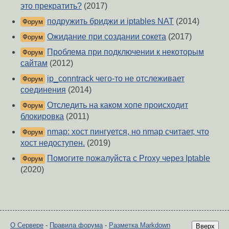
это прекратить?
(2017)
подружить бриджи и iptables NAT
(2014)
Форум
Ожидание при создании сокета
(2017)
Форум
Проблема при подключении к некоторым
Форум
сайтам
(2012)
ip_conntrack чего-то не отслеживает
Форум
соединения
(2014)
Отследить на каком хопе происходит
Форум
блокировка
(2011)
nmap: хост пингуется, но nmap считает, что
Форум
хост недоступен.
(2019)
Помогите пожалуйста с Proxy через Iptable
Форум
(2020)
О Сервере
-
Правила форума
-
Разметка Markdown
Вверх