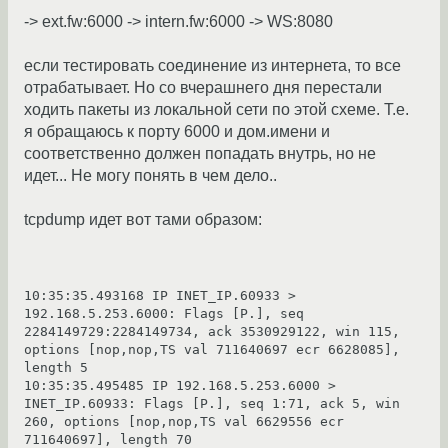
-> ext.fw:6000 -> intern.fw:6000 -> WS:8080
если тестировать соединение из интернета, то все
отрабатывает. Но со вчерашнего дня перестали
ходить пакеты из локальной сети по этой схеме. Т.е.
я обращаюсь к порту 6000 и дом.имени и
соответственно должен попадать внутрь, но не
идет... Не могу понять в чем дело..
tcpdump идет вот тами образом:
10:35:35.493168 IP INET_IP.60933 > 
192.168.5.253.6000: Flags [P.], seq 
2284149729:2284149734, ack 3530929122, win 115, 
options [nop,nop,TS val 711640697 ecr 6628085], 
length 5         
10:35:35.495485 IP 192.168.5.253.6000 > 
INET_IP.60933: Flags [P.], seq 1:71, ack 5, win 
260, options [nop,nop,TS val 6629556 ecr 
711640697], length 70                              