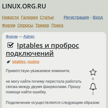
LINUX.ORG.RU
Новости
Галерея
Статьи
Регистрация
-
Вход
Форум
Опросы
Трекер
Поиск
Форум
—
Admin
Iptables и проброс
подключений
iptables
,
routing
Приветствую уважаемое комюнити,
0
не могу найти почему перестала работать
связка между двумя фаерволами. Прошу
помощи найти ошибку.
2
Подключение осуществляется следующим образом: