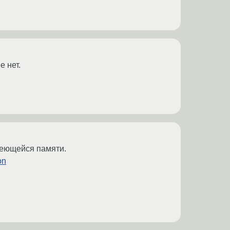
е нет.
меющейся памяти.
on