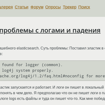
алерея
Статьи
Форум
Опросы
Трекер
Поиск
 = проблемы с логами и падения
ебного elasticsearch. Суть проблемы: Поставил эластик в 
в:
 found for logger (common).

 log4j system properly.

астик запускается и работает. И логи он пишет в локальный 
 понять в чем дело. Я предполагаю что он не пишет логи о п
логе logs есть файлы и туда он пишет что-то. Как мне поб