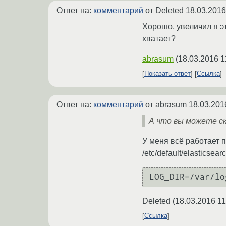
Ответ на:
комментарий
от Deleted
18.03.2016
Хорошо, увеличил я эт
хватает?
abrasum
(
18.03.2016 1
Показать ответ
Ссылка
Ответ на:
комментарий
от abrasum
18.03.201
А что вы можете ск
У меня всё работает п
/etc/default/elasticsear
LOG_DIR=/var/lo
Deleted
(
18.03.2016 11
Ссылка