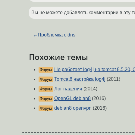
Вы не можете добавлять комментарии в эту т
←
Проблемка с dns
Похожие темы
Не работает log4j на tomcat 8.5.20,
Форум
Tomcat6 настрйка log4j
(2011)
Форум
Лог падения
(2014)
Форум
OpenGL debian8
(2016)
Форум
debian8 openvpn
(2016)
Форум