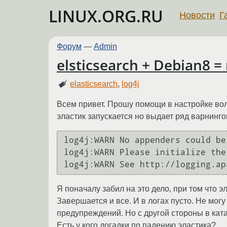
LINUX.ORG.RU
Новости
Г
Форум
—
Admin
elsticsearch + Debian8
elasticsearch
,
log4j
Всем привет. Прошу помощи в настройке волш
эластик запускается но выдает ряд варнинго
log4j:WARN No appenders could be
log4j:WARN Please initialize the
Я поначалу забил на это дело, при том что эл
Завершается и все. И в логах пусто. Не могу
предупреждений. Но с другой стороны в ката
Есть у кого догадки по падению эластика?