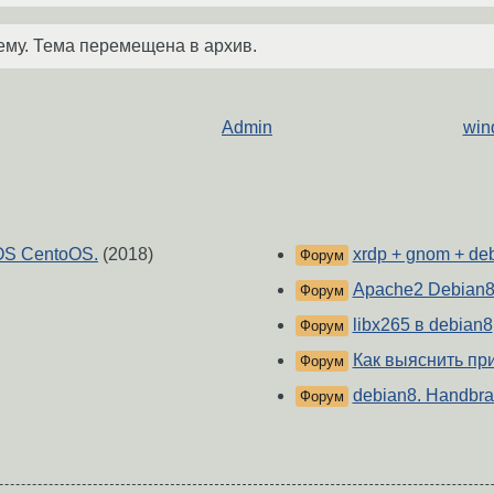
ему. Тема перемещена в архив.
Admin
win
 OS CentoOS.
(2018)
xrdp + gnom + de
Форум
Apache2 Debian8 
Форум
libx265 в debian8
Форум
Как выяснить при
Форум
debian8. Handbra
Форум