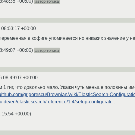
8:48:35 +00:00
)
автор топика
 08:03:17 +00:00
 переменная в кофиге упоминается но никаких значение у не
8:49:07 +00:00
)
автор топика
6 08:49:07 +00:00
м 1 гиг, что довольно мало. Укажи чуть меньше половины и
/github.com/grigorescu/Brownian/wiki/ElasticSearch-Configurati
uide/en/elasticsearch/reference/1.4/setup-configurati...
:15:54 +00:00
)