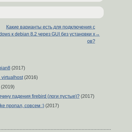
Какие варианты есть для подключения c
dows к debian 8.2 через GUI без установки x
→
ов?
bian8
(2017)
virtualhost
(2016)
(2019)
чину падения firebird (логи пустые)?
(2017)
ke пропал, совсем :)
(2017)