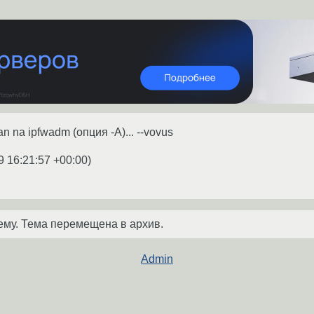
man na ipfwadm (опция -A)... --vovus
9 16:21:57 +00:00
)
ему. Тема перемещена в архив.
Admin