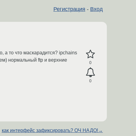
Регистрация
-
Вход
, а то что маскарадится? ipchains
чем) нормальный ftp и верхние
0
0
как интерфейс зафиксировать? ОЧ НАДО!
→