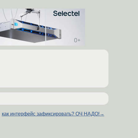
как интерфейс зафиксировать? ОЧ НАДО!
→