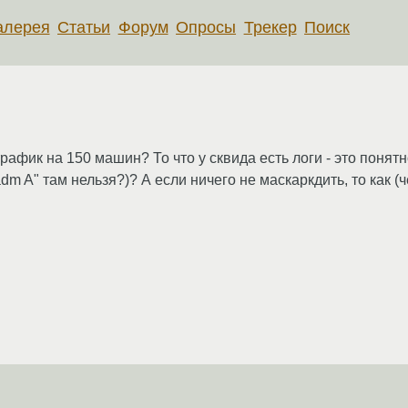
алерея
Статьи
Форум
Опросы
Трекер
Поиск
фик на 150 машин? То что у сквида есть логи - это понятно
adm A" там нельзя?)? А если ничего не маскаркдить, то как (