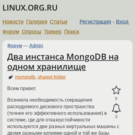
LINUX.ORG.RU
Новости
Галерея
Статьи
Регистрация
-
Вход
Форум
Опросы
Трекер
Поиск
Форум
—
Admin
Два инстанса MongoDB на
одном хранилище
mongodb
,
shared folder
Всем привет.
0
Возникла необходимость сокращения
расходуемого дискового пространства
(точнее его эффективного использования) в
3
системе, где для отказоустойчивости
используются две разных виртуальных машины с
двумя разными копиями одной и той же базы