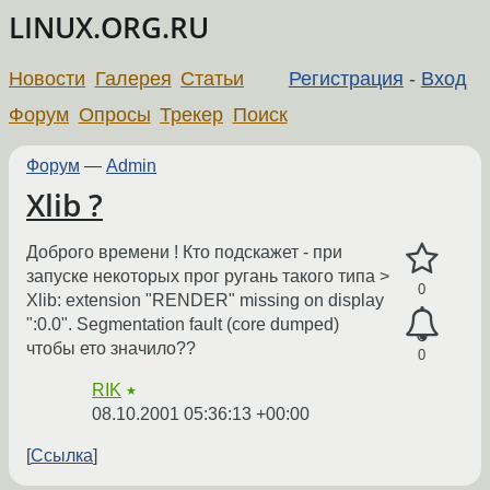
LINUX.ORG.RU
Новости
Галерея
Статьи
Регистрация
-
Вход
Форум
Опросы
Трекер
Поиск
Форум
—
Admin
Xlib ?
Доброго времени ! Кто подскажет - при
запуске некоторых прог ругань такого типа >
0
Xlib: extension "RENDER" missing on display
":0.0". Segmentation fault (core dumped)
чтобы ето значило??
0
RIK
★
08.10.2001 05:36:13 +00:00
Ссылка