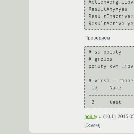
Action=org.libv
ResultAny=yes

ResultInactive=y
ResultActive=ye
Проверяем
# su poiuty

# groups

poiuty kvm libv
# virsh --conne
 Id    Name                           State

---------------
poiuty
(
10.11.2015 0
★
Ссылка