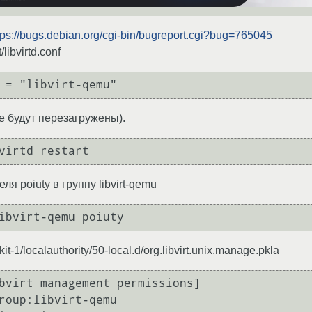
tps://bugs.debian.org/cgi-bin/bugreport.cgi?bug=765045
/libvirtd.conf
 = "libvirt-qemu"
 будут перезагружены).
virtd restart
я poiuty в группу libvirt-qemu
ibvirt-qemu poiuty
t-1/localauthority/50-local.d/org.libvirt.unix.manage.pkla
bvirt management permissions]

roup:libvirt-qemu
