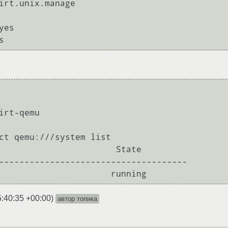
irt.unix.manage

es

s
irt-qemu

ct qemu:///system list

-------------------------------------

5:40:35 +00:00
)
автор топика