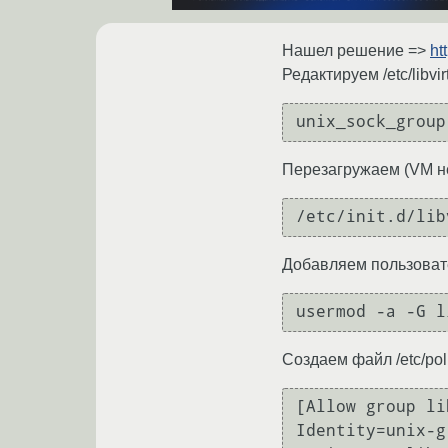
Нашел решение =>
ht
Редактируем /etc/libvirt
unix_sock_group
Перезагружаем (VM не
/etc/init.d/lib
Добавляем пользовател
usermod -a -G l
Создаем файл /etc/polki
[Allow group li
Identity=unix-g