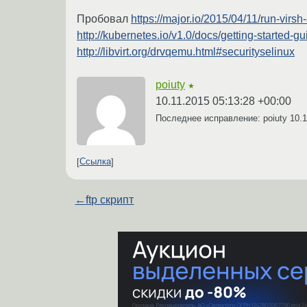
Пробовал
https://major.io/2015/04/11/run-virsh
http://kubernetes.io/v1.0/docs/getting-started-gu
http://libvirt.org/drvqemu.html#securityselinux
poiuty
★
10.11.2015 05:13:28 +00:00
Последнее исправление: poiuty
10.1
Ссылка
←
ftp скрипт