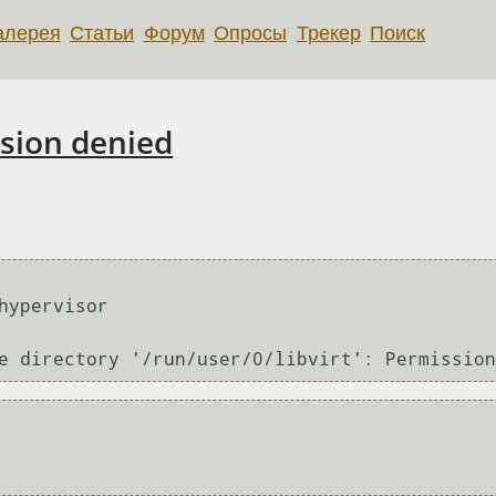
алерея
Статьи
Форум
Опросы
Трекер
Поиск
ssion denied
hypervisor

e directory '/run/user/0/libvirt': Permission