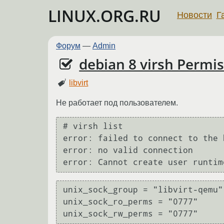
LINUX.ORG.RU
Новости
Г
Форум
—
Admin
debian 8 virsh Permi
libvirt
Не работает под пользователем.
# virsh list

error: failed to connect to the 
error: no valid connection

error: Cannot create user runtim
unix_sock_group = "libvirt-qemu"

unix_sock_ro_perms = "0777"

unix_sock_rw_perms = "0777"