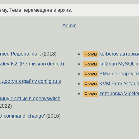
ему. Тема перемещена в архив.
Admin
enied Решено, но...
(2018)
kerberos автори
Форум
'fsdev-fs2' (Permission denied)
fail2ban MySQL н
Форум
ВМы не стартуют
Форум
доступ к файлу config.ru в
KVM Error Устан
Форум
Установка VipNet 
Форум
ину с сетью в openvswitch
2022)
EMU command 'change'
(2016)