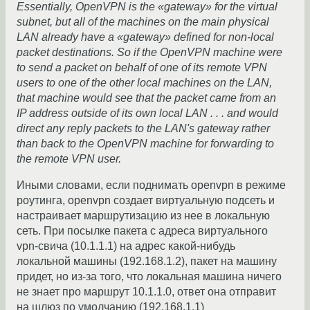
Essentially, OpenVPN is the «gateway» for the virtual
subnet, but all of the machines on the main physical
LAN already have a «gateway» defined for non-local
packet destinations. So if the OpenVPN machine were
to send a packet on behalf of one of its remote VPN
users to one of the other local machines on the LAN,
that machine would see that the packet came from an
IP address outside of its own local LAN . . . and would
direct any reply packets to the LAN's gateway rather
than back to the OpenVPN machine for forwarding to
the remote VPN user.
Иными словами, если поднимать openvpn в режиме
роутинга, openvpn создает виртуальную подсеть и
настраивает маршрутизацию из нее в локальную
сеть. При посылке пакета с адреса виртуального
vpn-свича (10.1.1.1) на адрес какой-нибудь
локальной машины (192.168.1.2), пакет на машину
придет, но из-за того, что локальная машина ничего
не знает про маршрут 10.1.1.0, ответ она отправит
на шлюз по умолчанию (192.168.1.1)