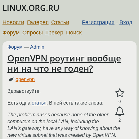
LINUX.ORG.RU
Новости
Галерея
Статьи
Регистрация
-
Вход
Форум
Опросы
Трекер
Поиск
Форум
—
Admin
OpenVPN роутинг вообще
ни на что не годен?
openvpn
Здравствуйте.
0
Есть одна
статья
. В ней есть такие слова:
The problem arises because none of the other
2
computers on the local LAN, including the
LAN's gateway, have any way of knowing about the
new virtual subnet that was created by OpenVPN.