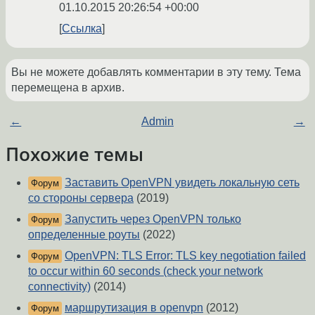
01.10.2015 20:26:54 +00:00
Ссылка
Вы не можете добавлять комментарии в эту тему. Тема
перемещена в архив.
←
Admin
→
Похожие темы
Заставить OpenVPN увидеть локальную сеть
Форум
со стороны сервера
(2019)
Запустить через OpenVPN только
Форум
определенные роуты
(2022)
OpenVPN: TLS Error: TLS key negotiation failed
Форум
to occur within 60 seconds (check your network
connectivity)
(2014)
маршрутизация в openvpn
(2012)
Форум