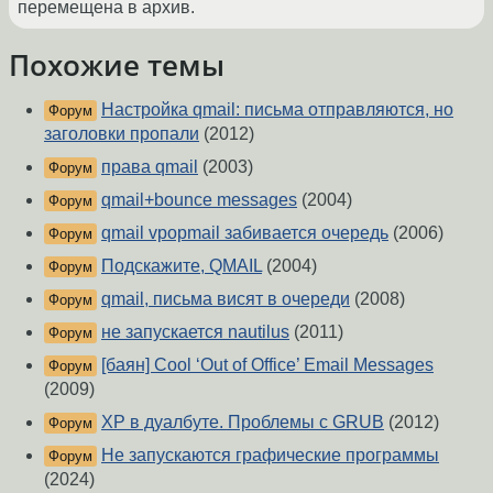
перемещена в архив.
Похожие темы
Настройка qmail: письма отправляются, но
Форум
заголовки пропали
(2012)
права qmail
(2003)
Форум
qmail+bounce messages
(2004)
Форум
qmail vpopmail забивается очередь
(2006)
Форум
Подскажите, QMAIL
(2004)
Форум
qmail, письма висят в очереди
(2008)
Форум
не запускается nautilus
(2011)
Форум
[баян] Cool ‘Out of Office’ Email Messages
Форум
(2009)
XP в дуалбуте. Проблемы с GRUB
(2012)
Форум
Не запускаются графические программы
Форум
(2024)