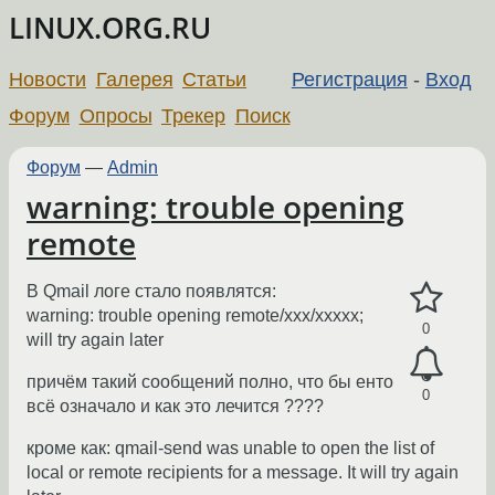
LINUX.ORG.RU
Новости
Галерея
Статьи
Регистрация
-
Вход
Форум
Опросы
Трекер
Поиск
Форум
—
Admin
warning: trouble opening
remote
В Qmail логе стало появлятся:
warning: trouble opening remote/xxx/xxxxx;
0
will try again later
причём такий сообщений полно, что бы енто
0
всё означало и как это лечится ????
кроме как: qmail-send was unable to open the list of
local or remote recipients for a message. It will try again