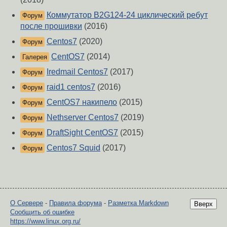
Коммутатор B2G124-24 циклический ребут
Форум
после прошивки
(2016)
Centos7
(2020)
Форум
CentOS7
(2014)
Галерея
Iredmail Centos7
(2017)
Форум
raid1 centos7
(2016)
Форум
CentOS7 накипело
(2015)
Форум
Nethserver Centos7
(2019)
Форум
DraftSight CentOS7
(2015)
Форум
Centos7 Squid
(2017)
Форум
О Сервере
-
Правила форума
-
Разметка Markdown
Вверх
Сообщить об ошибке
https://www.linux.org.ru/