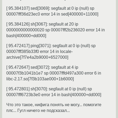
[ 95.384107] sed[3069]: segfault at 0 ip (null) sp
00007fff36d23ec0 error 14 in sed[400000+11000]
[ 95.384126] sh[3067]: segfault at 20 ip
0000000000000020 sp 00007fff2b236020 error 14 in
bash[400000+dd000]
[ 95.472417] ping[3071]: segfault at 0 ip (null) sp
00007fff385b33f0 error 14 in locale-
archive[7f7e4a2b9000+6527000]
[ 95.472647] sed[3072]: segfault at 4 ip
00007f3b1041b1e7 sp 00007fffd497a300 error 6 in
libc-2.17.so[7f3b103ae000+1b6000]
[ 95.472801] sh[3070]: segfault at 0 ip (null) sp
00007fff6723b3e0 error 14 in bash[400000+dd000]
Что это такое, нифига понять не могу... помогите
плс... Гугл ничего не подсказал...