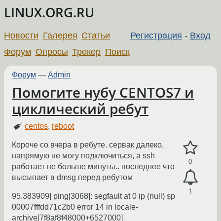
LINUX.ORG.RU
Новости
Галерея
Статьи
Регистрация
-
Вход
Форум
Опросы
Трекер
Поиск
Форум
—
Admin
Помогите нубу CENTOS7 и
циклический ребут
centos
,
reboot
Короче со вчера в ребуте. сервак далеко,
напрямую не могу подключиться, а ssh
0
работает не больше минуты.. последнее что
высыпает в dmsg перед ребутом
1
95.383909] ping[3068]: segfault at 0 ip (null) sp
00007fffdd71c2b0 error 14 in locale-
archive[7f8af8f48000+6527000]