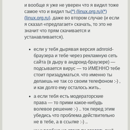
и вообще я уже не уверен что я видил тоже
самое что и видил ты
(*) (linux.org.ru)
(*)
(linux.org.ru)
. даже во втором случае (и если
я сказал «предлагает» скачать, то это не
значит что прям скачивается и
устанавливается).
если у тебя дырявая версия adnroid-
браузера и тебе через рекламную сеть
сайта (в дыру в андроид-браузере) —
подсывается вирус — то ИМЕННО тебе
стоит призадуматься. что именно ты
делаешь не так со своим телефоном :-) ,
и как долго ему осталось жить..
а если тебя есть модераторские
права — то прими какое-нибудь
волевое решение :-) .. ток перед этим
убедись что проблема действительно
не в тебе, а в ссылке :-) ..