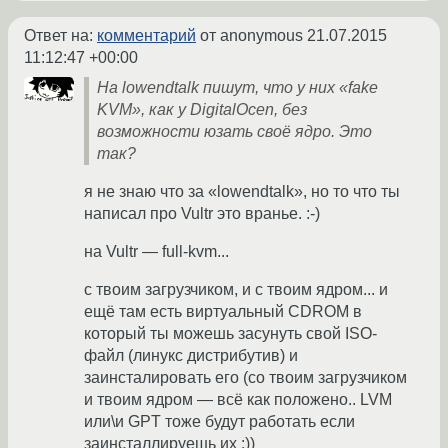
Ответ на:
комментарий
от anonymous
21.07.2015
11:12:47 +00:00
На lowendtalk пишут, что у них «fake
KVM», как у DigitalOcen, без
возможности юзать своё ядро. Это
так?
я не знаю что за «lowendtalk», но то что ты
написал про Vultr это вранье. :-)
на Vultr — full-kvm...
с твоим загрузчиком, и с твоим ядром... и
ещё там есть виртуальный CDROM в
который ты можешь засунуть свой ISO-
файл (линукс дистрибутив) и
заинсталировать его (со твоим загрузчиком
и твоим ядром — всё как положено.. LVM
или\и GPT тоже будут работать если
заинсталлируешь их :))