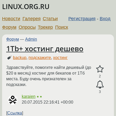
LINUX.ORG.RU
Новости
Галерея
Статьи
Регистрация
-
Вход
Форум
Опросы
Трекер
Поиск
Форум
—
Admin
1Tb+ хостинг дешево
backup
,
подскажите
,
хостинг
Здравствуйте, помогите найти дешевый (до
$20 в месяц) хостинг для бекапов от 1Тб
2
места. Буду очень признателен за
подсказки.
3
karaien
★★
20.07.2015 22:16:41 +00:00
Ссылка