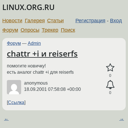
LINUX.ORG.RU
Новости
Галерея
Статьи
Регистрация
-
Вход
Форум
Опросы
Трекер
Поиск
Форум
—
Admin
chattr +i и reiserfs
помогите новичку!
есть аналог chattr +i для reiserfs
0
anonymous
18.09.2001 07:58:08 +00:00
0
Ссылка
←
→