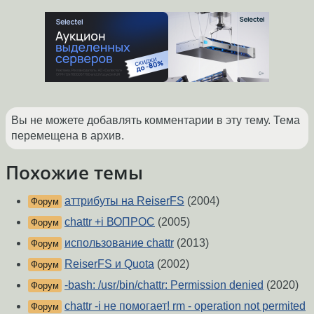
Вы не можете добавлять комментарии в эту тему. Тема
перемещена в архив.
Похожие темы
аттрибуты на ReiserFS
(2004)
Форум
chattr +i ВОПРОС
(2005)
Форум
использование chattr
(2013)
Форум
ReiserFS и Quota
(2002)
Форум
-bash: /usr/bin/chattr: Permission denied
(2020)
Форум
chattr -i не помогает! rm - operation not permited
Форум