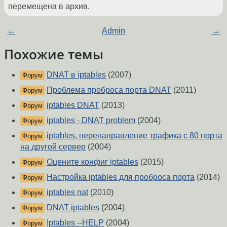
перемещена в архив.
←
Admin
→
Похожие темы
DNAT в iptables
(2007)
Форум
Проблема проброса порта DNAT
(2011)
Форум
iptables DNAT
(2013)
Форум
iptables - DNAT problem
(2004)
Форум
iptables, перенаправление трафика с 80 порта
Форум
на другой сервер
(2004)
Оцените конфиг iptables
(2015)
Форум
Настройка iptables для проброса порта
(2014)
Форум
iptables nat
(2010)
Форум
DNAT iptables
(2004)
Форум
Iptables --HELP
(2004)
Форум