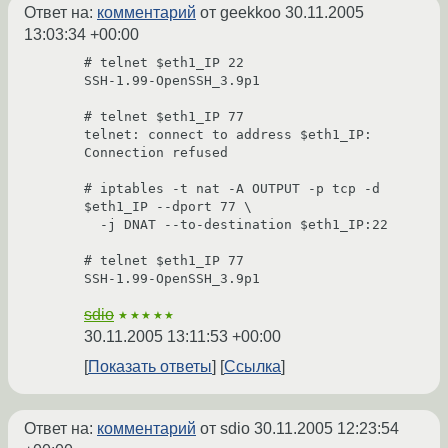
Ответ на:
комментарий
от geekkoo
30.11.2005
13:03:34 +00:00
# telnet $eth1_IP 22

SSH-1.99-OpenSSH_3.9p1

# telnet $eth1_IP 77

telnet: connect to address $eth1_IP: 
Connection refused

# iptables -t nat -A OUTPUT -p tcp -d 
$eth1_IP --dport 77 \

  -j DNAT --to-destination $eth1_IP:22

# telnet $eth1_IP 77

SSH-1.99-OpenSSH_3.9p1
sdio
★★★★★
30.11.2005 13:11:53 +00:00
Показать ответы
Ссылка
Ответ на:
комментарий
от sdio
30.11.2005 12:23:54