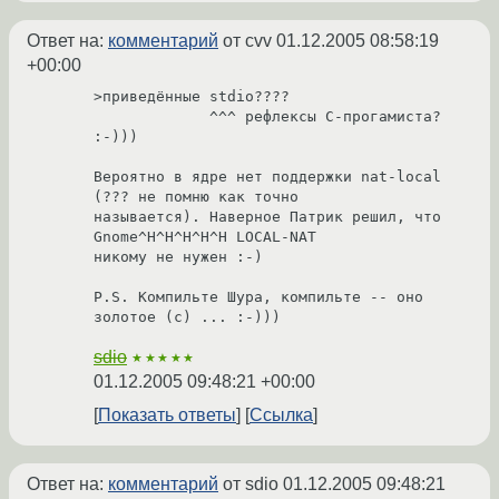
Ответ на:
комментарий
от cvv
01.12.2005 08:58:19
+00:00
>приведённые stdio????

             ^^^ рефлексы С-прогамиста? 
:-)))

Вероятно в ядре нет поддержки nat-local 
(??? не помню как точно

называется). Наверное Патрик решил, что 
Gnome^H^H^H^H^H LOCAL-NAT

никому не нужен :-)

P.S. Компильте Шура, компильте -- оно 
золотое (c) ... :-)))
sdio
★★★★★
01.12.2005 09:48:21 +00:00
Показать ответы
Ссылка
Ответ на:
комментарий
от sdio
01.12.2005 09:48:21