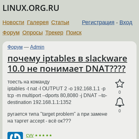
LINUX.ORG.RU
Новости
Галерея
Статьи
Регистрация
-
Вход
Форум
Опросы
Трекер
Поиск
Форум
—
Admin
почему iptables в slackware
10.0 не понимает DNAT????
тоесть на команду
iptables -t nat -I OUTPUT 2 -o 192.168.1.1 -p
0
tcp -m multiport --dports 80,8080 -j DNAT --to-
destination 192.168.1.1:1352
0
ругается типа "target problem" а при замене
на таргет accept - всё ок???
cvv
★★★★★