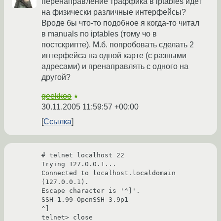
перенаправление траффика в iptables идет
на физически различные интерфейсы?
Вроде бы что-то подобное я когда-то читал
в manuals по iptables (тому чо в
постскрипте). М.б. попробовать сделать 2
интерфейса на одной карте (с разными
адресами) и пренаправлять с одного на
другой?
geekkoo
★
30.11.2005 11:59:57 +00:00
Ссылка
# telnet localhost 22

Trying 127.0.0.1...

Connected to localhost.localdomain 
(127.0.0.1).

Escape character is '^]'.

SSH-1.99-OpenSSH_3.9p1

^]

telnet> close
