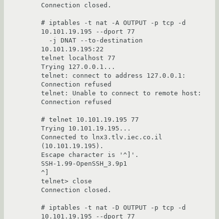
Connection closed.

# iptables -t nat -A OUTPUT -p tcp -d 
10.101.19.195 --dport 77

  -j DNAT --to-destination 
10.101.19.195:22

telnet localhost 77

Trying 127.0.0.1...

telnet: connect to address 127.0.0.1: 
Connection refused

telnet: Unable to connect to remote host: 
Connection refused

# telnet 10.101.19.195 77

Trying 10.101.19.195...

Connected to lnx3.tlv.iec.co.il 
(10.101.19.195).

Escape character is '^]'.

SSH-1.99-OpenSSH_3.9p1

^]

telnet> close

Connection closed.

# iptables -t nat -D OUTPUT -p tcp -d 
10.101.19.195 --dport 77 
