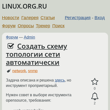
LINUX.ORG.RU
Новости
Галерея
Статьи
Регистрация
-
Вход
Форум
Опросы
Трекер
Поиск
Форум
—
Admin
Cоздать схему
топологии сети
автоматически
network
,
snmp
Задача описана и решена
здесь
, но
инструмент проприетарный.
0
Нужен совет в выборе инструмента
opensource, требования:
2