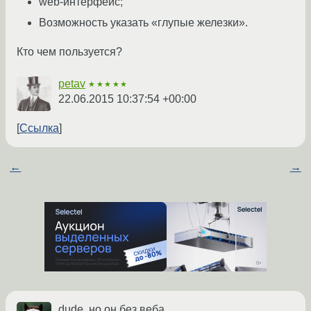
web-интерфейс;
Возможность указать «глупые железки».
Кто чем пользуется?
petav
★★★★★
22.06.2015 10:37:54 +00:00
Ссылка
←
→
dude, но он без веба