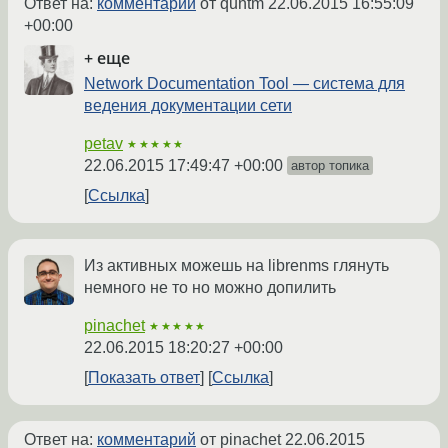
Ответ на:
комментарий
от quntm
22.06.2015 16:55:09
+00:00
+ еще
Network Documentation Tool — система для
ведения документации сети
petav
★★★★★
22.06.2015 17:49:47 +00:00
автор топика
Ссылка
Из активных можешь на librenms глянуть
немного не то но можно допилить
pinachet
★★★★★
22.06.2015 18:20:27 +00:00
Показать ответ
Ссылка
Ответ на:
комментарий
от pinachet
22.06.2015