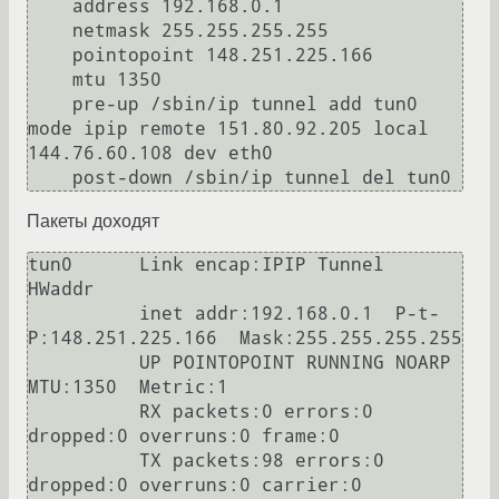
    address 192.168.0.1

    netmask 255.255.255.255

    pointopoint 148.251.225.166

    mtu 1350

    pre-up /sbin/ip tunnel add tun0 
mode ipip remote 151.80.92.205 local 
144.76.60.108 dev eth0

    post-down /sbin/ip tunnel del tun0
Пакеты доходят
tun0      Link encap:IPIP Tunnel  
HWaddr

          inet addr:192.168.0.1  P-t-
P:148.251.225.166  Mask:255.255.255.255

          UP POINTOPOINT RUNNING NOARP  
MTU:1350  Metric:1

          RX packets:0 errors:0 
dropped:0 overruns:0 frame:0

          TX packets:98 errors:0 
dropped:0 overruns:0 carrier:0
