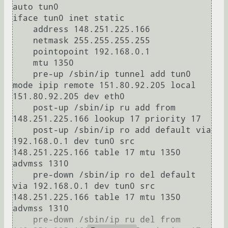
auto tun0

iface tun0 inet static

    address 148.251.225.166

    netmask 255.255.255.255

    pointopoint 192.168.0.1

    mtu 1350

    pre-up /sbin/ip tunnel add tun0 
mode ipip remote 151.80.92.205 local 
151.80.92.205 dev eth0

    post-up /sbin/ip ru add from 
148.251.225.166 lookup 17 priority 17

    post-up /sbin/ip ro add default via 
192.168.0.1 dev tun0 src 
148.251.225.166 table 17 mtu 1350 
advmss 1310

    pre-down /sbin/ip ro del default 
via 192.168.0.1 dev tun0 src 
148.251.225.166 table 17 mtu 1350 
advmss 1310

    pre-down /sbin/ip ru del from 