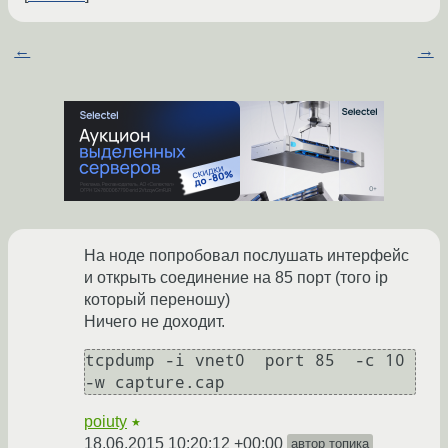
←
→
На ноде попробовал послушать интерфейс
и открыть соединение на 85 порт (того ip
который переношу)
Ничего не доходит.
tcpdump -i vnet0  port 85  -c 10 
-w capture.cap
poiuty
★
18.06.2015 10:20:12 +00:00
автор топика