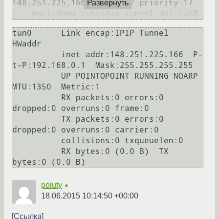
148.251.225.166 lookup 17 priority 17

Развернуть
tun0      Link encap:IPIP Tunnel  
HWaddr

          inet addr:148.251.225.166  P-
t-P:192.168.0.1  Mask:255.255.255.255

          UP POINTOPOINT RUNNING NOARP  
MTU:1350  Metric:1

          RX packets:0 errors:0 
dropped:0 overruns:0 frame:0

          TX packets:0 errors:0 
dropped:0 overruns:0 carrier:0

          collisions:0 txqueuelen:0

          RX bytes:0 (0.0 B)  TX 
poiuty
★
18.06.2015 10:14:50 +00:00
Ссылка