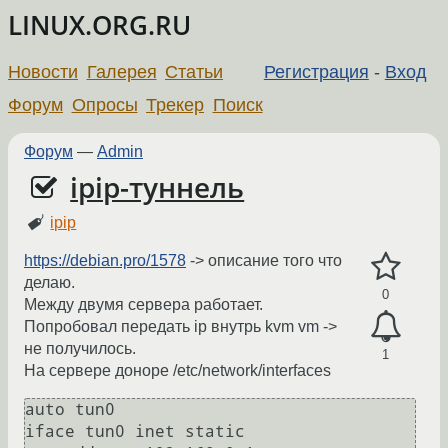
LINUX.ORG.RU
Новости
Галерея
Статьи
Регистрация
-
Вход
Форум
Опросы
Трекер
Поиск
Форум
—
Admin
ipip-туннель
ipip
https://debian.pro/1578
-> описание того что
делаю.
0
Между двумя сервера работает.
Попробовал передать ip внутрь kvm vm ->
не получилось.
1
На сервере доноре /etc/network/interfaces
auto tun0 

iface tun0 inet static
