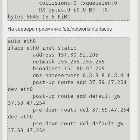
          collisions:0 txqueuelen:0

          RX bytes:0 (0.0 B)  TX 
На сервере приемнике /etc/network/interfaces
auto eth0

iface eth0 inet static

	address 151.80.92.205

	netmask 255.255.255.255

	broadcast 151.80.92.205

	dns-nameservers 8.8.8.8 8.8.4.4

	post-up route add 37.59.47.254 
dev eth0

	post-up route add default gw 
37.59.47.254

	pre-down route del 37.59.47.254 
dev eth0

	pre-down route del default gw 
37.59.47.254
