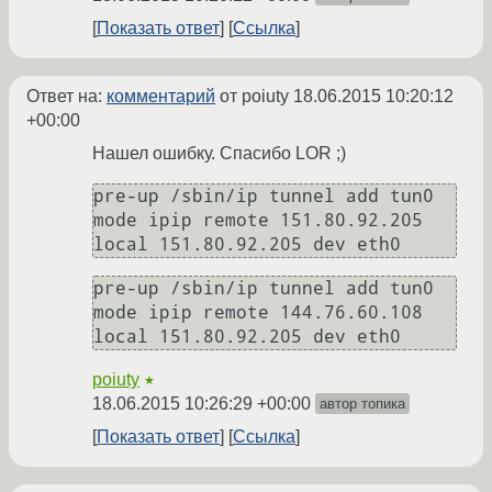
Показать ответ
Ссылка
Ответ на:
комментарий
от poiuty
18.06.2015 10:20:12
+00:00
Нашел ошибку. Спасибо LOR ;)
pre-up /sbin/ip tunnel add tun0 
mode ipip remote 151.80.92.205 
local 151.80.92.205 dev eth0
pre-up /sbin/ip tunnel add tun0 
mode ipip remote 144.76.60.108 
local 151.80.92.205 dev eth0
poiuty
★
18.06.2015 10:26:29 +00:00
автор топика
Показать ответ
Ссылка