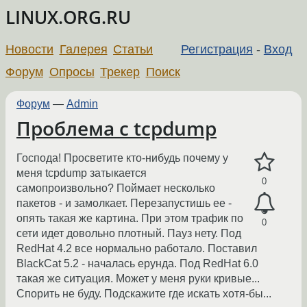
LINUX.ORG.RU
Новости
Галерея
Статьи
Регистрация
-
Вход
Форум
Опросы
Трекер
Поиск
Форум
—
Admin
Проблема с tcpdump
Господа! Просветите кто-нибудь почему у
меня tcpdump затыкается
0
самопроизвольно? Поймает несколько
пакетов - и замолкает. Перезапустишь ее -
опять такая же картина. При этом трафик по
0
сети идет довольно плотный. Пауз нету. Под
RedHat 4.2 все нормально работало. Поставил
BlackCat 5.2 - началась ерунда. Под RedHat 6.0
такая же ситуация. Может у меня руки кривые...
Спорить не буду. Подскажите где искать хотя-бы...