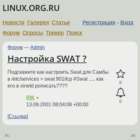
LINUX.ORG.RU
Новости
Галерея
Статьи
Регистрация
-
Вход
Форум
Опросы
Трекер
Поиск
Форум
—
Admin
Настройка SWAT ?
Подскажите как настроить Swat для Самбы
в /etc/services > swat 901/tcp #Swat ..... как
0
его в xinetd рописать????
RIK
★
0
13.09.2001 08:04:08 +00:00
Ссылка
←
→