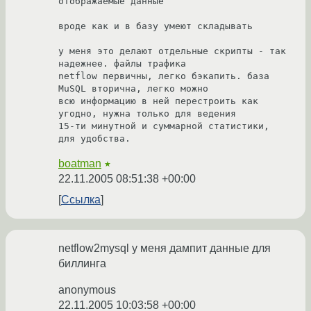
отображаемые данные

вроде как и в базу умеют складывать

у меня это делают отдельные скрипты - так 
надежнее. файлы трафика

netflow первичны, легко бэкапить. база 
MuSQL вторична, легко можно 

всю информацию в ней перестроить как 
угодно, нужна только для ведения

15-ти минутной и суммарной статистики, 
для удобства.
boatman
★
22.11.2005 08:51:38 +00:00
Ссылка
netflow2mysql у меня дампит данные для
биллинга
anonymous
22.11.2005 10:03:58 +00:00