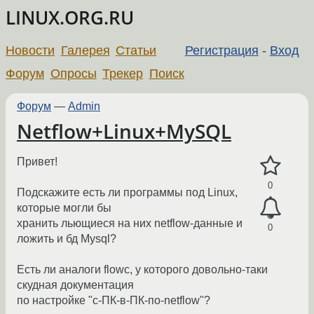
LINUX.ORG.RU
Новости
Галерея
Статьи
Регистрация
-
Вход
Форум
Опросы
Трекер
Поиск
Форум
—
Admin
Netflow+Linux+MySQL
Привет!
0
Подскажите есть ли программы под Linux,
которые могли бы
хранить льющиеся на них netflow-данные и
0
ложить и бд Mysql?
Есть ли аналоги flowc, у которого довольно-таки
скудная документация
по настройке "с-ПК-в-ПК-по-netflow"?