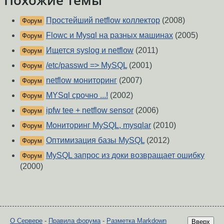
Похожие темы
Простейший netflow коллектор
(2008)
Форум
Flowc и Mysql на разных машинах
(2005)
Форум
Ищется syslog и netflow
(2011)
Форум
/etc/passwd => MySQL
(2001)
Форум
netflow мониторинг
(2007)
Форум
MYSql срочно ...!
(2002)
Форум
ipfw tee + netflow sensor
(2006)
Форум
Мониторинг MySQL, mysqlar
(2010)
Форум
Оптимизация базы MySQL
(2012)
Форум
MySQL запрос из доки возвращает ошибку
Форум
(2000)
О Сервере
-
Правила форума
-
Разметка Markdown
Вверх