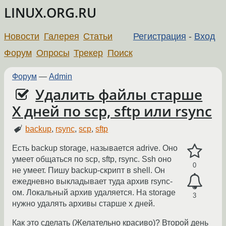
LINUX.ORG.RU
Новости
Галерея
Статьи
Регистрация
-
Вход
Форум
Опросы
Трекер
Поиск
Форум
—
Admin
Удалить файлы старше
X дней по scp, sftp или rsync
backup
,
rsync
,
scp
,
sftp
Есть backup storage, называется adrive. Оно
умеет общаться по scp, sftp, rsync. Ssh оно
0
не умеет. Пишу backup-скрипт в shell. Он
ежедневно выкладывает туда архив rsync-
ом. Локальный архив удаляется. На storage
3
нужно удалять архивы старше х дней.
Как это сделать (Желательно красиво)? Второй день