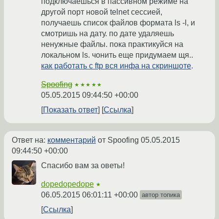
подключаешься в пассивном режиме на
другой порт новой telnet сессией,
получаешь список файлов формата ls -l, и
смотришь на дату. по дате удаляешь
ненужные файлы. пока практикуйся на
локальном ls. чонить еще придумаем щя..
как работать с ftp вся инфа на скриншоте
.
Spoofing
★★★★★
05.05.2015 09:44:50 +00:00
Показать ответ
Ссылка
Ответ на:
комментарий
от Spoofing
05.05.2015
09:44:50 +00:00
Спасибо вам за оветы!
dopedopedope
★
06.05.2015 06:01:11 +00:00
автор топика
Ссылка