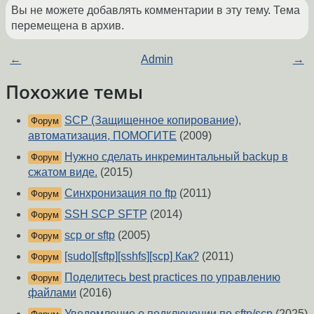
Вы не можете добавлять комментарии в эту тему. Тема
перемещена в архив.
←
Admin
→
Похожие темы
SCP (Защищенное копирование),
Форум
автоматизация, ПОМОГИТЕ
(2009)
Нужно сделать инкреминтальный backup в
Форум
сжатом виде.
(2015)
Синхронизация по ftp
(2011)
Форум
SSH SCP SFTP
(2014)
Форум
scp or sftp
(2005)
Форум
[sudo][sftp][sshfs][scp] Как?
(2011)
Форум
Поделитесь best practices по управлению
Форум
файлами
(2016)
Уведомление о подключении по sftp/scp
(2025)